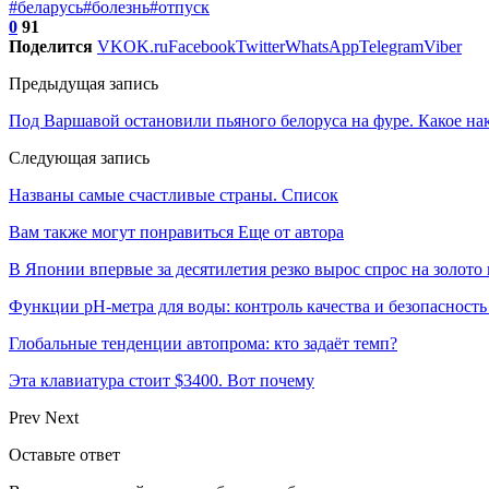
#беларусь
#болезнь
#отпуск
0
91
Поделится
VK
OK.ru
Facebook
Twitter
WhatsApp
Telegram
Viber
Предыдущая запись
Под Варшавой остановили пьяного белоруса на фуре. Какое нак
Следующая запись
Названы самые счастливые страны. Список
Вам также могут понравиться
Еще от автора
В Японии впервые за десятилетия резко вырос спрос на золото
Функции pH-метра для воды: контроль качества и безопасность
Глобальные тенденции автопрома: кто задаёт темп?
Эта клавиатура стоит $3400. Вот почему
Prev
Next
Оставьте ответ