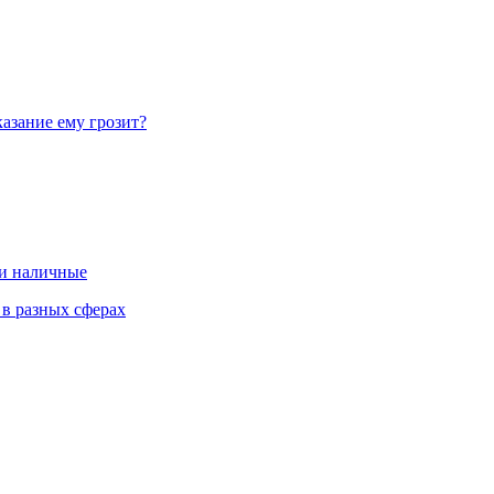
азание ему грозит?
 и наличные
 в разных сферах