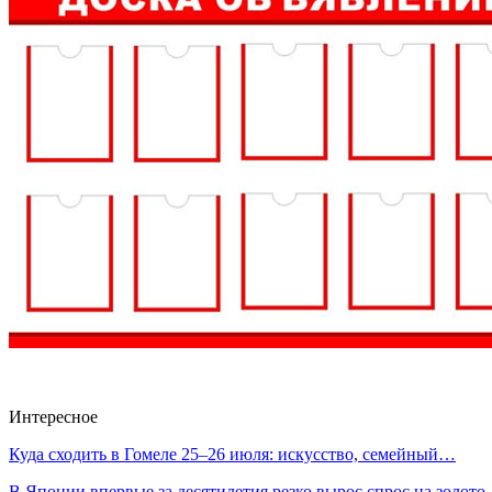
Интересное
Куда сходить в Гомеле 25–26 июля: искусство, семейный…
В Японии впервые за десятилетия резко вырос спрос на золот