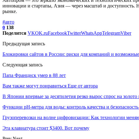
Автопром — это зеркало экономических и технологических про
инновации и стартапы, Азия — через масштаб и доступность. 
рынке.
#авто
0
138
Поделится
VK
OK.ru
Facebook
Twitter
WhatsApp
Telegram
Viber
Предыдущая запись
Блокировки сайтов в России: риски для компаний и возможны
Следующая запись
Папа Франциск умер в 88 лет
Вам также могут понравиться
Еще от автора
В Японии впервые за десятилетия резко вырос спрос на золото
Функции pH-метра для воды: контроль качества и безопасность
Грузоперевозки на волне цифровизации: Как технологии меня
Эта клавиатура стоит $3400. Вот почему
Prev
Next