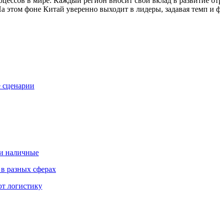
цессов в мире. Каждый регион вносит свой вклад в развитие о
На этом фоне Китай уверенно выходит в лидеры, задавая темп 
е сценарии
 и наличные
 в разных сферах
ют логистику