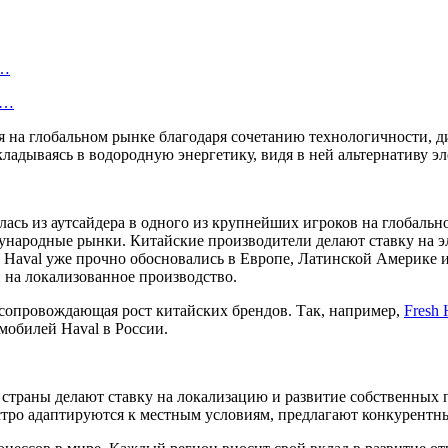
о…
ь…
на глобальном рынке благодаря сочетанию технологичности, диз
ладываясь в водородную энергетику, видя в ней альтернативу эл
лась из аутсайдера в одного из крупнейших игроков на глобальн
ународные рынки. Китайские производители делают ставку на э
, Haval уже прочно обосновались в Европе, Латинской Америке 
на локализованное производство.
 сопровождающая рост китайских брендов. Так, например,
Fresh 
обилей Haval в России.
 страны делают ставку на локализацию и развитие собственных
стро адаптируются к местным условиям, предлагают конкурентны