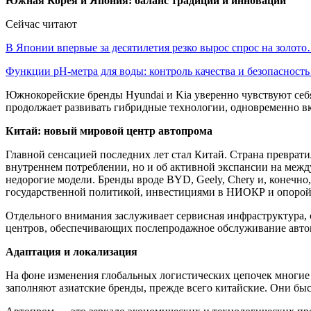
Южная Корея и Япония: баланс традиций и инноваций
Сейчас читают
В Японии впервые за десятилетия резко вырос спрос на золот
Функции pH-метра для воды: контроль качества и безопасност
Южнокорейские бренды Hyundai и Kia уверенно чувствуют себя 
продолжает развивать гибридные технологии, одновременно вк
Китай: новый мировой центр автопрома
Главной сенсацией последних лет стал Китай. Страна преврати
внутреннем потреблении, но и об активной экспансии на межд
недорогие модели. Бренды вроде BYD, Geely, Chery и, конечно
государственной политикой, инвестициями в НИОКР и опорой 
Отдельного внимания заслуживает сервисная инфраструктура,
центров, обеспечивающих послепродажное обслуживание автом
Адаптация и локализация
На фоне изменения глобальных логистических цепочек многие
заполняют азиатские бренды, прежде всего китайские. Они бы