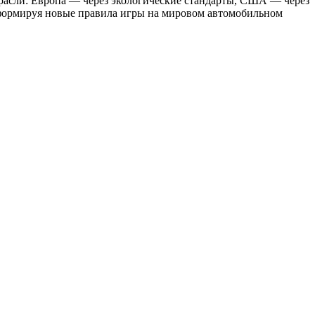
трасли: Европа — через экологические стандарты, США — через
и формируя новые правила игры на мировом автомобильном