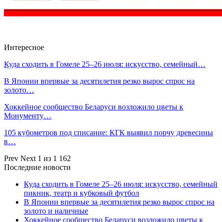
Интересное
Куда сходить в Гомеле 25–26 июля: искусство, семейный…
В Японии впервые за десятилетия резко вырос спрос на
золото…
Хоккейное сообщество Беларуси возложило цветы к
Монументу…
105 кубометров под списание: КГК выявил порчу древесины
в…
Prev
Next
1 из 1 162
Последние новости
Куда сходить в Гомеле 25–26 июля: искусство, семейный
пикник, театр и кубковый футбол
В Японии впервые за десятилетия резко вырос спрос на
золото и наличные
Хоккейное сообщество Беларуси возложило цветы к