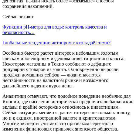
депозитах, начали искать более «осязаемые» способы
сохранения накоплений.
Сейчас читают
Функции pH-метра для воды: контроль качества и
безопасность…
Глобальные тенденции автопрома: кто задаёт темп?
Особенно быстро растет интерес к небольшим золотым
слиткам и ювелирным изделиям инвестиционного класса.
Некоторые магазины в Токио сообщают о дефиците
популярных товаров из золота. Одновременно выросли
продажи домашних сейфов — люди опасаются
нестабильности на валютном рынке и возможного
дальнейшего падения курса иены.
Аналитики отмечают, что подобное поведение необычно для
Японии, где население исторически предпочитало банковские
вклады и крайне осторожно относилось к инвестициям.
Сейчас ситуация меняется: растет интерес не только к золоту,
но и к акциям, иностранной валюте и криптовалютам.
Многие эксперты считают это признаком серьезного
изменения финансовых привычек японского общества.