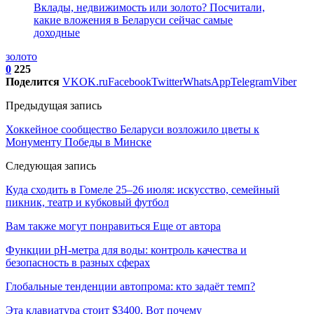
Вклады, недвижимость или золото? Посчитали,
какие вложения в Беларуси сейчас самые
доходные
золото
0
225
Поделится
VK
OK.ru
Facebook
Twitter
WhatsApp
Telegram
Viber
Предыдущая запись
Хоккейное сообщество Беларуси возложило цветы к
Монументу Победы в Минске
Следующая запись
Куда сходить в Гомеле 25–26 июля: искусство, семейный
пикник, театр и кубковый футбол
Вам также могут понравиться
Еще от автора
Функции pH-метра для воды: контроль качества и
безопасность в разных сферах
Глобальные тенденции автопрома: кто задаёт темп?
Эта клавиатура стоит $3400. Вот почему