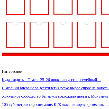
Интересное
Куда сходить в Гомеле 25–26 июля: искусство, семейный…
В Японии впервые за десятилетия резко вырос спрос на золот
Хоккейное сообщество Беларуси возложило цветы к Монумен
105 кубометров под списание: КГК выявил порчу древесины 