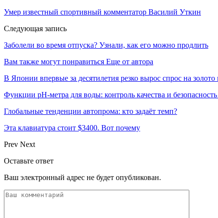
Умер известный спортивный комментатор Василий Уткин
Следующая запись
Заболели во время отпуска? Узнали, как его можно продлить
Вам также могут понравиться
Еще от автора
В Японии впервые за десятилетия резко вырос спрос на золото
Функции pH-метра для воды: контроль качества и безопасность
Глобальные тенденции автопрома: кто задаёт темп?
Эта клавиатура стоит $3400. Вот почему
Prev
Next
Оставьте ответ
Ваш электронный адрес не будет опубликован.