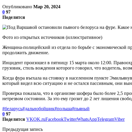
Опубликовано
Мар 20, 2024
0
97
Поделится
Фото из открытых источников (иллюстративное)
Женщина-полицейский из отдела по борьбе с экономической пр
продолжить движение.
Инцидент произошел в пятницу 15 марта около 12:00. Правоохр
грузовик, стиль вождения которого говорил, что водитель, во
Когда фура въехала на стоянку в населенном пункте Эмильянув
который видел всю ситуацию и не остался пассивным, они вын
Проверка показала, что в организме шофера было более 2,5 пр
нетрезвом состоянии. За это ему грозит до 2 лет лишения свобо
#беларусь
#дальнобойщик
#польша
#пьяный
0
97
Поделится
VK
OK.ru
Facebook
Twitter
WhatsApp
Telegram
Viber
Предыдущая запись