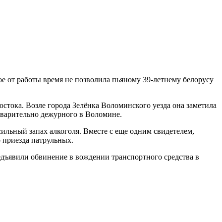
 от работы время не позволила пьяному 39-летнему белорусу
остока. Возле города Зелёнка Воломинского уезда она заметила
едварительно дежурного в Воломине.
сильный запах алкоголя. Вместе с еще одним свидетелем,
 приезда патрульных.
редъявили обвинение в вождении транспортного средства в