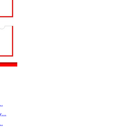
о…
ту…
в…