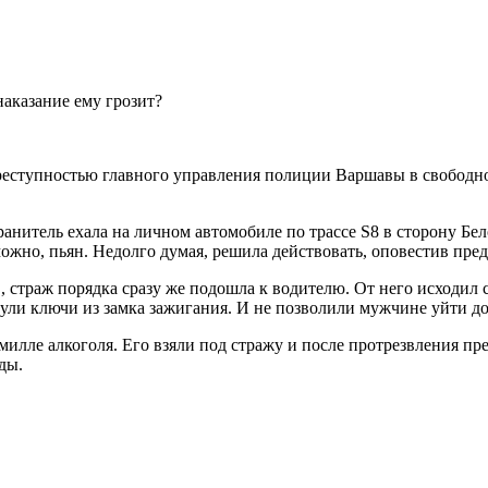
еступностью главного управления полиции Варшавы в свободное
анитель ехала на личном автомобиле по трассе S8 в сторону Бел
зможно, пьян. Недолго думая, решила действовать, оповестив пр
, страж порядка сразу же подошла к водителю. От него исходил 
ули ключи из замка зажигания. И не позволили мужчине уйти до
омилле алкоголя. Его взяли под стражу и после протрезвления п
ды.