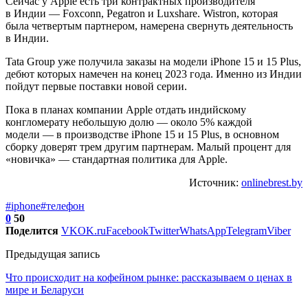
Сейчас у Apple есть три контрактных производителя
в Индии — Foxconn, Pegatron и Luxshare. Wistron, которая
была четвертым партнером, намерена свернуть деятельность
в Индии.
Tata Group уже получила заказы на модели iPhone 15 и 15 Plus,
дебют которых намечен на конец 2023 года. Именно из Индии
пойдут первые поставки новой серии.
Пока в планах компании Apple отдать индийскому
конгломерату небольшую долю — около 5% каждой
модели — в производстве iPhone 15 и 15 Plus, в основном
сборку доверят трем другим партнерам. Малый процент для
«новичка» — стандартная политика для Apple.
Источник:
onlinebrest.by
#iphone
#телефон
0
50
Поделится
VK
OK.ru
Facebook
Twitter
WhatsApp
Telegram
Viber
Предыдущая запись
Что происходит на кофейном рынке: рассказываем о ценах в
мире и Беларуси