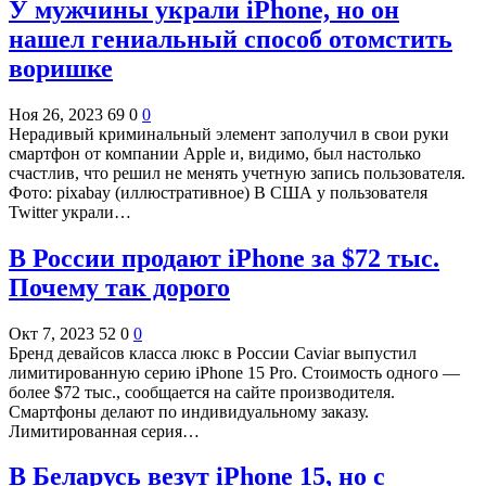
У мужчины украли iPhone, но он
нашел гениальный способ отомстить
воришке
Ноя 26, 2023
69
0
0
Нерадивый криминальный элемент заполучил в свои руки
смартфон от компании Apple и, видимо, был настолько
счастлив, что решил не менять учетную запись пользователя.
Фото: pixabay (иллюстративное) В США у пользователя
Twitter украли…
В России продают iPhone за $72 тыс.
Почему так дорого
Окт 7, 2023
52
0
0
Бренд девайсов класса люкс в России Caviar выпустил
лимитированную серию iPhone 15 Pro. Стоимость одного —
более $72 тыс., сообщается на сайте производителя.
Смартфоны делают по индивидуальному заказу.
Лимитированная серия…
В Беларусь везут iPhone 15, но с