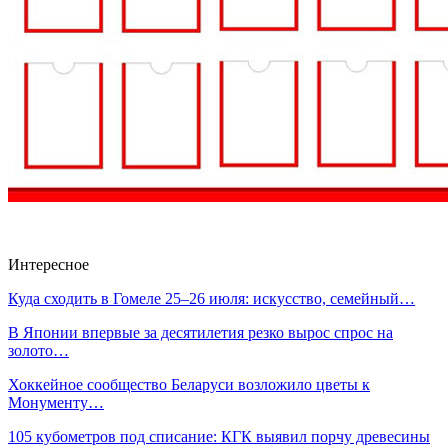
Интересное
Куда сходить в Гомеле 25–26 июля: искусство, семейный…
В Японии впервые за десятилетия резко вырос спрос на
золото…
Хоккейное сообщество Беларуси возложило цветы к
Монументу…
105 кубометров под списание: КГК выявил порчу древесины