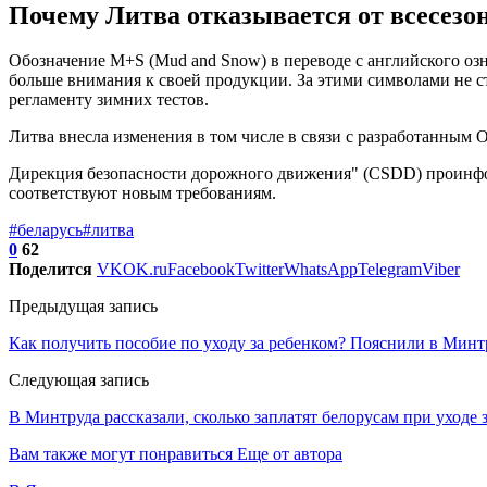
Почему Литва отказывается от всесез
Обозначение М+S (Mud and Snow) в переводе с английского озна
больше внимания к своей продукции. За этими символами не с
регламенту зимних тестов.
Литва внесла изменения в том числе в связи с разработанным
Дирекция безопасности дорожного движения" (CSDD) проинфо
соответствуют новым требованиям.
#беларусь
#литва
0
62
Поделится
VK
OK.ru
Facebook
Twitter
WhatsApp
Telegram
Viber
Предыдущая запись
Как получить пособие по уходу за ребенком? Пояснили в Минт
Следующая запись
В Минтруда рассказали, сколько заплатят белорусам при уход
Вам также могут понравиться
Еще от автора