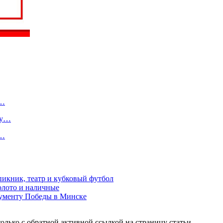
о…
ту…
в…
пикник, театр и кубковый футбол
золото и наличные
нументу Победы в Минске
олько с обратной активной ссылкой на страницу статьи.