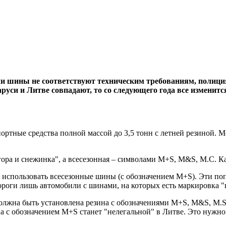
сли шины не соответствуют техническим требованиям, полиция
аруси и Литве совпадают, то со следующего года все изменит
спортные средства полной массой до 3,5 тонн с летней резиной.
гора и снежинка", а всесезонная – символами M+S, M&S, М.С. Ка
 использовать всесезонные шины (с обозначением М+S). Эти поп
 дороги лишь автомобили с шинами, на которых есть маркировка 
должна быть установлена резина с обозначениями М+S, M&S, M.S.
на с обозначением М+S станет "нелегальной" в Литве. Это нужн