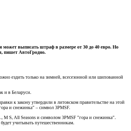
 может выписать штраф в размере от 30 до 40 евро. Но
ся, пишет АвтоГродно.
 Можно ездить только на зимней, всесезонной или шипованной
к и в Беларуси.
равки к закону утвердили в литовском правительстве на этой
"гора и снежинка" – символ 3PMSF.
, M S, All Seasons и символом 3PMSF "гора и снежинка".
о будет учитывать путешественникам.