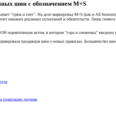
онных шин с обозначением М+S
чает "грязь и снег". На деле маркировка М+S (как и All Season
тоит никаких реальных испытаний и обязательств. Лишь символ
 ООН нормативным актом, в котором "гора и снежинка" введены 
рмировала продавцов шин о новых правилах. Большинство шин,
руда
е за пожилыми людьми