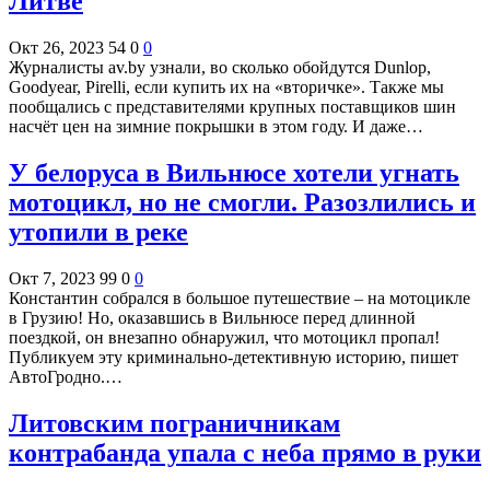
Литве
Окт 26, 2023
54
0
0
Журналисты av.by узнали, во сколько обойдутся Dunlop,
Goodyear, Pirelli, если купить их на «вторичке». Также мы
пообщались с представителями крупных поставщиков шин
насчёт цен на зимние покрышки в этом году. И даже…
У белоруса в Вильнюсе хотели угнать
мотоцикл, но не смогли. Разозлились и
утопили в реке
Окт 7, 2023
99
0
0
Константин собрался в большое путешествие – на мотоцикле
в Грузию! Но, оказавшись в Вильнюсе перед длинной
поездкой, он внезапно обнаружил, что мотоцикл пропал!
Публикуем эту криминально-детективную историю, пишет
АвтоГродно.…
Литовским пограничникам
контрабанда упала с неба прямо в руки