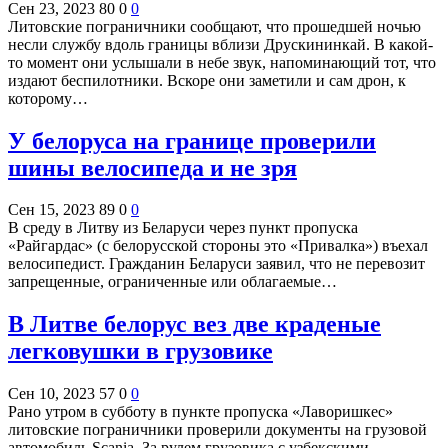
Сен 23, 2023
80
0
0
Литовские пограничники сообщают, что прошедшей ночью
несли службу вдоль границы вблизи Друскининкай. В какой-
то момент они услышали в небе звук, напоминающий тот, что
издают беспилотники. Вскоре они заметили и сам дрон, к
которому…
У белоруса на границе проверили
шины велосипеда и не зря
Сен 15, 2023
89
0
0
В среду в Литву из Беларуси через пункт пропуска
«Райгардас» (с белорусской стороны это «Привалка») въехал
велосипедист. Гражданин Беларуси заявил, что не перевозит
запрещенные, ограниченные или облагаемые…
В Литве белорус вез две краденые
легковушки в грузовике
Сен 10, 2023
57
0
0
Рано утром в субботу в пункте пропуска «Лаворишкес»
литовские пограничники проверили документы на грузовой
автомобиль Scania. За рулем грузовика с узбекскими