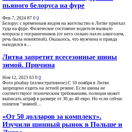
пьяного белоруса на фуре
Фев 7, 2024
87
0
0
Белорус с временным видом на жительство в Литве приехал
туда на фуре. Физическое состояние водителя вызвало
вопросы у пограничников (от него сильно пахло алкоголем,
речь была невнятной). Оказалось, что мужчина и правда
находился в…
Литва запретит всесезонные шины
зимой. Причина
Ноя 12, 2023
63
0
0
Фото pixabay (иллюстративное) С 10 ноября в Литве
запрещено ездить на летней резине. Если шины не
соответствуют техническим требованиям, полиция может
выписать штраф в размере от 30 до 40 евро. Но если сейчас
понятия "зимней…
«От 50 долларов за комплект».
Изучили шинный рынок в Польше и