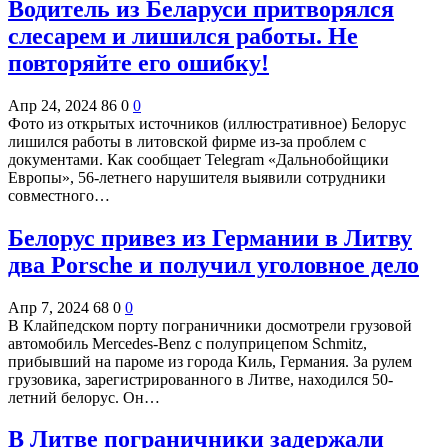
Водитель из Беларуси притворялся
слесарем и лишился работы. Не
повторяйте его ошибку!
Апр 24, 2024
86
0
0
Фото из открытых источников (иллюстративное) Белорус
лишился работы в литовской фирме из-за проблем с
документами. Как сообщает Telegram «Дальнобойщики
Европы», 56-летнего нарушителя выявили сотрудники
совместного…
Белорус привез из Германии в Литву
два Porsche и получил уголовное дело
Апр 7, 2024
68
0
0
В Клайпедском порту пограничники досмотрели грузовой
автомобиль Mercedes-Benz с полуприцепом Schmitz,
прибывший на пароме из города Киль, Германия. За рулем
грузовика, зарегистрированного в Литве, находился 50-
летний белорус. Он…
В Литве пограничники задержали