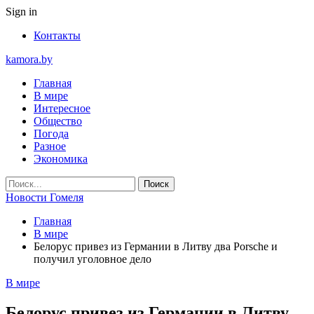
Sign in
Контакты
kamora.by
Главная
В мире
Интересное
Общество
Погода
Разное
Экономика
Новости Гомеля
Главная
В мире
Белорус привез из Германии в Литву два Porsche и
получил уголовное дело
В мире
Белорус привез из Германии в Литву