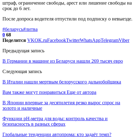
штраф, ограничение свободы, арест или лишение свободы на
срок до 6 лет.
После допроса водителя отпустили под подписку о невыезде.
#беларусь
#литва
0
68
Поделится
VK
OK.ru
Facebook
Twitter
WhatsApp
Telegram
Viber
Предыдущая запись
В Германии в машине из Беларуси нашли 269 тысяч евро
Следующая запись
В Италии нашли мертвым белорусского дальнобойщика
Вам также могут понравиться
Еще от автора
В Японии впервые за десятилетия резко вырос спрос на
золото и наличные
Функции pH-метра для воды: контроль качества и
безопасность в разных сферах
Глобальные тенденции автопрома: кто задаёт темп?