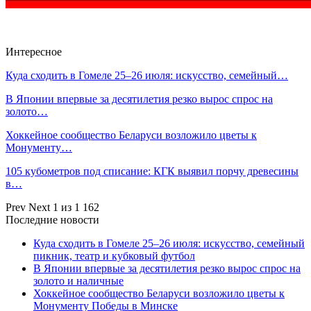
Интересное
Куда сходить в Гомеле 25–26 июля: искусство, семейный…
В Японии впервые за десятилетия резко вырос спрос на
золото…
Хоккейное сообщество Беларуси возложило цветы к
Монументу…
105 кубометров под списание: КГК выявил порчу древесины
в…
Prev
Next
1 из 1 162
Последние новости
Куда сходить в Гомеле 25–26 июля: искусство, семейный
пикник, театр и кубковый футбол
В Японии впервые за десятилетия резко вырос спрос на
золото и наличные
Хоккейное сообщество Беларуси возложило цветы к
Монументу Победы в Минске