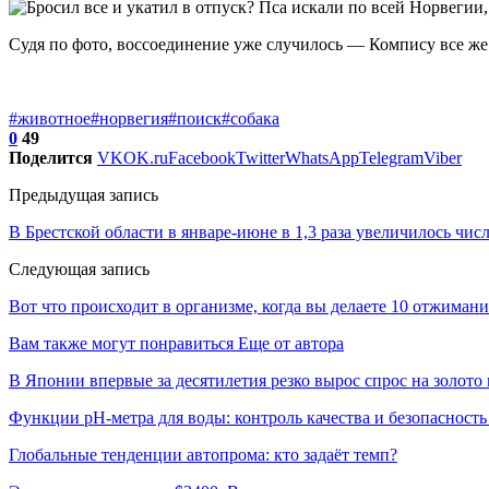
Судя по фото, воссоединение уже случилось — Компису все же
#животное
#норвегия
#поиск
#собака
0
49
Поделится
VK
OK.ru
Facebook
Twitter
WhatsApp
Telegram
Viber
Предыдущая запись
В Брестской области в январе-июне в 1,3 раза увеличилось чи
Следующая запись
Вот что происходит в организме, когда вы делаете 10 отжимани
Вам также могут понравиться
Еще от автора
В Японии впервые за десятилетия резко вырос спрос на золото
Функции pH-метра для воды: контроль качества и безопасность
Глобальные тенденции автопрома: кто задаёт темп?