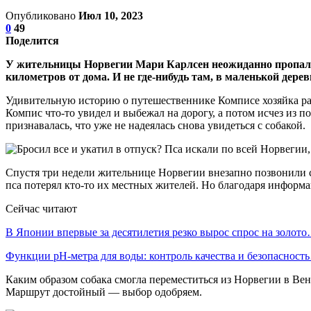
Опубликовано
Июл 10, 2023
0
49
Поделится
У жительницы Норвегии Мари Карлсен неожиданно пропала 
километров от дома. И не где-нибудь там, в маленькой дерев
Удивительную историю о путешественнике Комписе хозяйка расск
Компис что-то увидел и выбежал на дорогу, а потом исчез из п
признавалась, что уже не надеялась снова увидеться с собакой.
Спустя три недели жительнице Норвегии внезапно позвонили с 
пса потерял кто-то их местных жителей. Но благодаря информа
Сейчас читают
В Японии впервые за десятилетия резко вырос спрос на золот
Функции pH-метра для воды: контроль качества и безопасност
Каким образом собака смогла переместиться из Норвегии в Вене
Маршрут достойный — выбор одобряем.