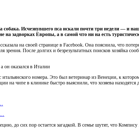
собака. Исчезнувшего пса искали почти три недели — и наш
не на задворках Европы, а в самой что ни на есть туристичес
азала на своей странице в Facebook. Она пояснила, что потерял
оля зрения. После долгих и безрезультатных поисков хозяйка со
итальянского номера. Это был ветеринар из Венеции, к котором
ции на чипе в клинике быстро выяснили, что хозяева находятся 
о…
ь…
цию, до сих пор остается загадкой. В семье шутят, что Компису 