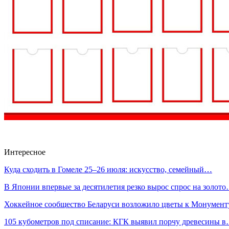
Интересное
Куда сходить в Гомеле 25–26 июля: искусство, семейный…
В Японии впервые за десятилетия резко вырос спрос на золот
Хоккейное сообщество Беларуси возложило цветы к Монумен
105 кубометров под списание: КГК выявил порчу древесины 