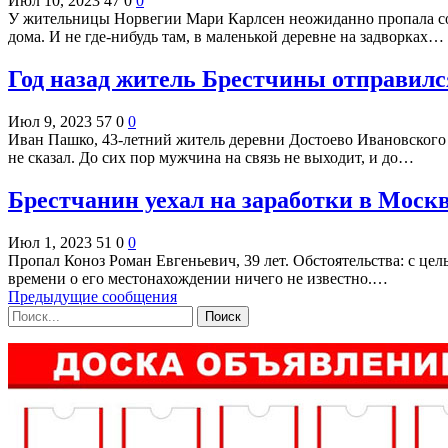
Июл 10, 2023
47
0
0
У жительницы Норвегии Мари Карлсен неожиданно пропала соб
дома. И не где-нибудь там, в маленькой деревне на задворках…
Год назад житель Брестчины отправился
Июл 9, 2023
57
0
0
Иван Пашко, 43-летний житель деревни Достоево Ивановского р
не сказал. До сих пор мужчина на связь не выходит, и до…
Брестчанин уехал на заработки в Москв
Июл 1, 2023
51
0
0
Пропал Коноз Роман Евгеньевич, 39 лет. Обстоятельства: с цель
времени о его местонахождении ничего не известно.…
Предыдущие сообщения