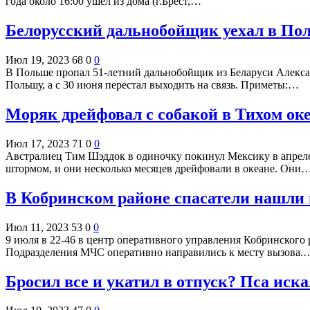
года около 16:00 ушел из дома (г.Брест,…
Белорусский дальнобойщик уехал в По
Июл 19, 2023
68
0
0
В Польше пропал 51-летний дальнобойщик из Беларуси Алексан
Польшу, а с 30 июня перестал выходить на связь. Приметы:…
Моряк дрейфовал с собакой в Тихом оке
Июл 17, 2023
71
0
0
Австралиец Тим Шэддок в одиночку покинул Мексику в апреле
штормом, и они несколько месяцев дрейфовали в океане. Они
В Кобринском районе спасатели нашли 
Июл 11, 2023
53
0
0
9 июля в 22-46 в центр оперативного управления Кобринского р
Подразделения МЧС оперативно направились к месту вызова.
Бросил все и укатил в отпуск? Пса иска