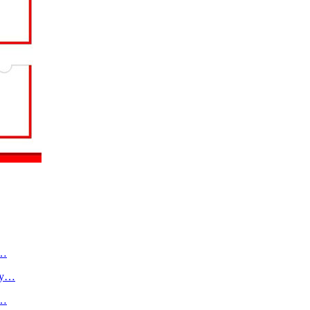
о…
ту…
в…