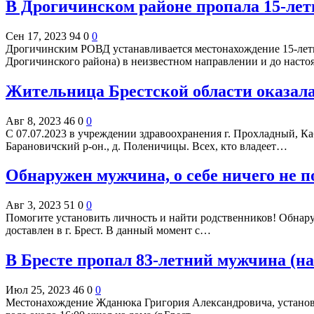
В Дрогичинском районе пропала 15-летн
Сен 17, 2023
94
0
0
Дрогичинским РОВД устанавливается местонахождение 15-летне
Дрогичинского района) в неизвестном направлении и до наст
Жительница Брестской области оказала
Авг 8, 2023
46
0
0
С 07.07.2023 в учреждении здравоохранения г. Прохладный, Ка
Барановичский р-он., д. Поленичицы. Всех, кто владеет…
Обнаружен мужчина, о себе ничего не п
Авг 3, 2023
51
0
0
Помогите установить личность и найти родственников! Обнару
доставлен в г. Брест. В данный момент с…
В Бресте пропал 83-летний мужчина (на
Июл 25, 2023
46
0
0
Местонахождение Жданюка Григория Александровича, установле