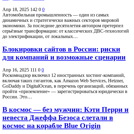
Апр 18, 2025
142
0
0
Автомобильная промышленность — один из самых
динамичных и стратегически важных секторов мировой
экономики. За последние десятилетия автопром претерпел
серьёзные трансформации: от классических ДВС-технологий
до электрификации, от локальных…
Блокировки сайтов в России: риски
для компаний и возможные сценарии
Апр 16, 2025
111
0
0
Роскомнадзор включил 12 иностранных хостинг-компаний,
включая таких гигантов, как Amazon Web Services, Hetzner,
GoDaddy и DigitalOcean, в перечень организаций, обязанных
пройти «приземление» — зарегистрироваться юридически в
России. Это…
В космос — без мужчин: Кэти Перри и
невеста Джеффа Безоса слетали в
космос на корабле Blue Origin