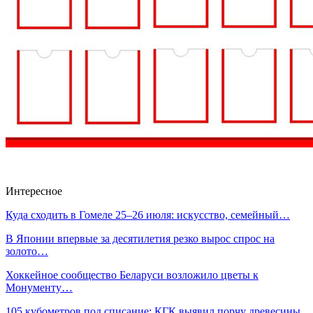
Интересное
Куда сходить в Гомеле 25–26 июля: искусство, семейный…
В Японии впервые за десятилетия резко вырос спрос на
золото…
Хоккейное сообщество Беларуси возложило цветы к
Монументу…
105 кубометров под списание: КГК выявил порчу древесины