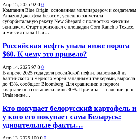
Апр 15, 2025
92
0
0
Компания Blue Origin, основанная миллиардером и создателем
Amazon Джеффом Безосом, успешно запустила
суборбитальную ракету New Shepard с полностью женским
экипажем. Старт произошел с площадки Corn Ranch в Техасе,
и миссия стала 11-й…
Российская нефть упала ниже порога
$60. К чему это привело?
Апр 14, 2025
97
0
0
В апреле 2025 года доля российской нефти, вывозимой из
Балтийского и Черного морей западными танкерами, выросла
до 43%, сообщает Bloomberg. Для сравнения: в первом
квартале она составляла лишь 30%. Причина — падение цены
Urals ниже…
Кто покупает белорусский картофель и
у кого его покупает сама Беларусь:
удивительные факты…
Апр 13, 2025
100
0
0