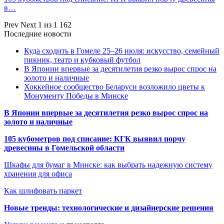
в…
Prev
Next
1 из 1 162
Последние новости
Куда сходить в Гомеле 25–26 июля: искусство, семейный
пикник, театр и кубковый футбол
В Японии впервые за десятилетия резко вырос спрос на
золото и наличные
Хоккейное сообщество Беларуси возложило цветы к
Монументу Победы в Минске
В Японии впервые за десятилетия резко вырос спрос на
золото и наличные
105 кубометров под списание: КГК выявил порчу
древесины в Гомельской области
Шкафы для бумаг в Минске: как выбрать надежную систему
хранения для офиса
Как шлифовать паркет
Новые тренды: технологические и дизайнерские решения