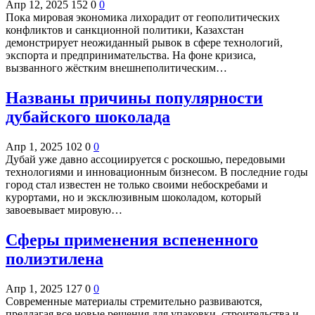
Апр 12, 2025
152
0
0
Пока мировая экономика лихорадит от геополитических
конфликтов и санкционной политики, Казахстан
демонстрирует неожиданный рывок в сфере технологий,
экспорта и предпринимательства. На фоне кризиса,
вызванного жёстким внешнеполитическим…
Названы причины популярности
дубайского шоколада
Апр 1, 2025
102
0
0
Дубай уже давно ассоциируется с роскошью, передовыми
технологиями и инновационным бизнесом. В последние годы
город стал известен не только своими небоскребами и
курортами, но и эксклюзивным шоколадом, который
завоевывает мировую…
Сферы применения вспененного
полиэтилена
Апр 1, 2025
127
0
0
Современные материалы стремительно развиваются,
предлагая все новые решения для упаковки, строительства и