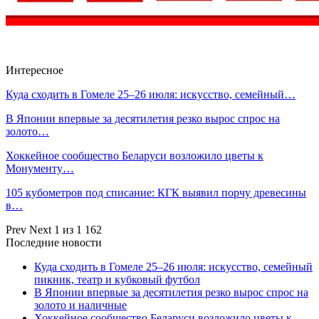
Интересное
Куда сходить в Гомеле 25–26 июля: искусство, семейный…
В Японии впервые за десятилетия резко вырос спрос на
золото…
Хоккейное сообщество Беларуси возложило цветы к
Монументу…
105 кубометров под списание: КГК выявил порчу древесины
в…
Prev
Next
1 из 1 162
Последние новости
Куда сходить в Гомеле 25–26 июля: искусство, семейный
пикник, театр и кубковый футбол
В Японии впервые за десятилетия резко вырос спрос на
золото и наличные
Хоккейное сообщество Беларуси возложило цветы к