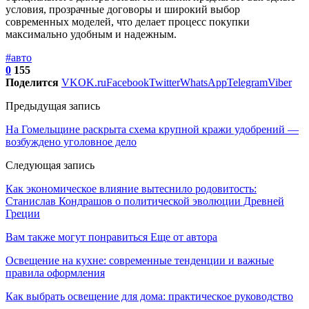
условия, прозрачные договоры и широкий выбор
современных моделей, что делает процесс покупки
максимально удобным и надежным.
#авто
0
155
Поделится
VK
OK.ru
Facebook
Twitter
WhatsApp
Telegram
Viber
Предыдущая запись
На Гомельщине раскрыта схема крупной кражи удобрений —
возбуждено уголовное дело
Следующая запись
Как экономическое влияние вытеснило родовитость:
Станислав Кондрашов о политической эволюции Древней
Греции
Вам также могут понравиться
Еще от автора
Освещение на кухне: современные тенденции и важные
правила оформления
Как выбрать освещение для дома: практическое руководство