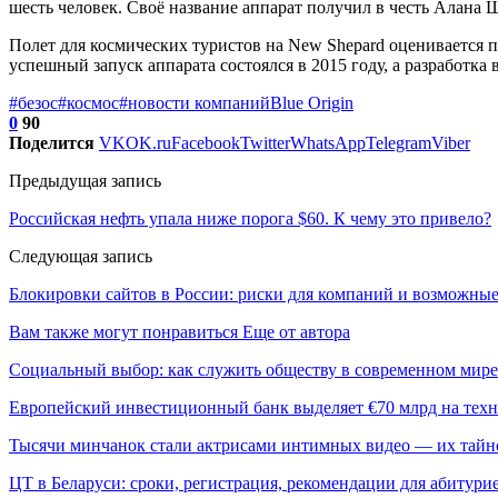
шесть человек. Своё название аппарат получил в честь Алана 
Полет для космических туристов на New Shepard оценивается 
успешный запуск аппарата состоялся в 2015 году, а разработка 
#безос
#космос
#новости компаний
Blue Origin
0
90
Поделится
VK
OK.ru
Facebook
Twitter
WhatsApp
Telegram
Viber
Предыдущая запись
Российская нефть упала ниже порога $60. К чему это привело?
Следующая запись
Блокировки сайтов в России: риски для компаний и возможны
Вам также могут понравиться
Еще от автора
Социальный выбор: как служить обществу в современном мире
Европейский инвестиционный банк выделяет €70 млрд на техн
Тысячи минчанок стали актрисами интимных видео — их тай
ЦТ в Беларуси: сроки, регистрация, рекомендации для абитури