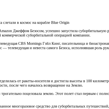
м Amazon Джеффом Безосом, успешно запустила суборбитальную 
-й коммерческой суборбитальной операцией компании.
телеведущая CBS Mornings Гэйл Кинг, писательница и биоастр
 — телеведущая и невеста самого Безоса, исполнявшая роль ру
отделилась от ракеты-носителя и достигла высоты в 100 киломе
сти, после чего началось возвращение на Землю.
 трогательно поцеловала землю. Этот полет стал первым с пол
нное многоразовое средство для суборбитальных путешествий, 