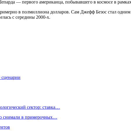
Шепарда — первого американца, побывавшего в космосе в рамках
примерно в полмиллиона долларов. Сам Джефф Безос стал одним
велась с середины 2000-х.
е сценарии
ологический сектор: ставка…
но снимали в примерочных…
ентов