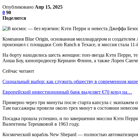
Опубликовано
Апр 15, 2025
0
90
Поделится
Компания Blue Origin, основанная миллиардером и создателе
произошел с площадки Corn Ranch в Техасе, и миссия стала 11
На борту находились шесть женщин: поп-звезда Кэти Перри, 
Аиша Боу, кинопродюсер Керианн Флинн, а также Лорен Санчес
Сейчас читают
Социальный выбор: как служить обществу в современном мире
Европейский инвестиционный банк выделяет €70 млрд на…
Примерно через три минуты после старта капсула с экипажем 
Там пассажиры провели около трех минут в состоянии невесомо
Посадка прошла успешно, и по завершении миссии Кэти Перри
Валентины Терешковой в 1963 году.
Космический корабль New Shepard — полностью автоматизирова