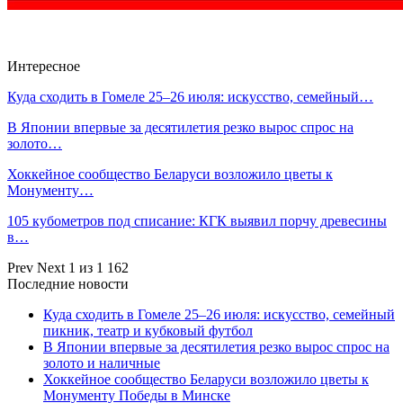
Интересное
Куда сходить в Гомеле 25–26 июля: искусство, семейный…
В Японии впервые за десятилетия резко вырос спрос на
золото…
Хоккейное сообщество Беларуси возложило цветы к
Монументу…
105 кубометров под списание: КГК выявил порчу древесины
в…
Prev
Next
1 из 1 162
Последние новости
Куда сходить в Гомеле 25–26 июля: искусство, семейный
пикник, театр и кубковый футбол
В Японии впервые за десятилетия резко вырос спрос на
золото и наличные
Хоккейное сообщество Беларуси возложило цветы к
Монументу Победы в Минске