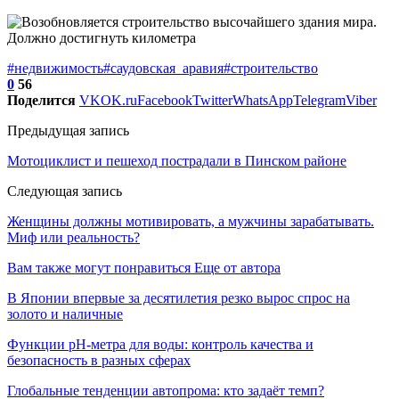
#недвижимость
#саудовская_аравия
#строительство
0
56
Поделится
VK
OK.ru
Facebook
Twitter
WhatsApp
Telegram
Viber
Предыдущая запись
Мотоциклист и пешеход пострадали в Пинском районе
Следующая запись
Женщины должны мотивировать, а мужчины зарабатывать.
Миф или реальность?
Вам также могут понравиться
Еще от автора
В Японии впервые за десятилетия резко вырос спрос на
золото и наличные
Функции pH-метра для воды: контроль качества и
безопасность в разных сферах
Глобальные тенденции автопрома: кто задаёт темп?