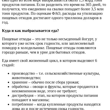
ежегодно во всем мире выбрасывается около 1,3 млрд тонн
продуктов питания. Если разделить это время на 365 дней, то
получится, что ежедневно на свалки попадает более 3,5 млн
тонн продуктов. По оценкам ФАО, расходы на утилизацию
пищевых отходов достигают одного триллиона долларов в
год.
Куда и как выбрасывается еда?
Пищевые отходы – это не только несъеденный йогурт, у
которого уже истек срок годности, или заплесневелый
помидор в холодильнике. Пищевые отходы появляются
гораздо раньше, чем в урне для бытовых отходов.
Еда имеет свой жизненный цикл, в котором выделяют 6
стадий:
производство – т.е. сельскохозяйственные культуры,
животноводство;
хранение – обычно после сбора урожая;
обработка – овощи и фрукты, которые продаются в
неизмененном виде, этого не требуют;
дистрибуция – этап, на котором продукты питания
попадают в магазины;
потребление – когда купленные продукты находятся
дома до и после истечения срока годности.