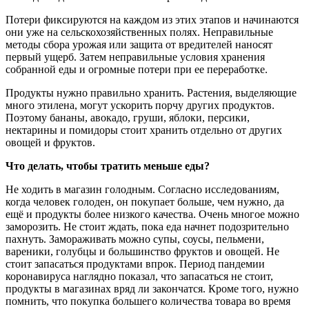
Потери фиксируются на каждом из этих этапов и начинаются
они уже на сельскохозяйственных полях. Неправильные
методы сбора урожая или защита от вредителей наносят
первый ущерб. Затем неправильные условия хранения
собранной еды и огромные потери при ее переработке.
Продукты нужно правильно хранить. Растения, выделяющие
много этилена, могут ускорить порчу других продуктов.
Поэтому бананы, авокадо, груши, яблоки, персики,
нектарины и помидоры стоит хранить отдельно от других
овощей и фруктов.
Что делать, чтобы тратить меньше еды?
Не ходить в магазин голодным. Согласно исследованиям,
когда человек голоден, он покупает больше, чем нужно, да
ещё и продукты более низкого качества. Очень многое можно
заморозить. Не стоит ждать, пока еда начнет подозрительно
пахнуть. Замораживать можно супы, соусы, пельмени,
вареники, голубцы и большинство фруктов и овощей. Не
стоит запасаться продуктами впрок. Период пандемии
коронавируса наглядно показал, что запасаться не стоит,
продукты в магазинах вряд ли закончатся. Кроме того, нужно
помнить, что покупка большего количества товара во время