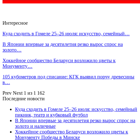
Интересное
Куда сходить в Гомеле 25–26 июля: искусство, семейный…
В Японии впервые за десятилетия резко вырос спрос на
золото…
Хоккейное сообщество Беларуси возложило цветы к
Монументу…
105 кубометров под списание: КГК выявил порчу древесины
в…
Prev
Next
1 из 1 162
Последние новости
Куда сходить в Гомеле 25–26 июля: искусство, семейный
пикник, театр и кубковый футбол
В Японии впервые за десятилетия резко вырос спрос на
золото и наличные
Хоккейное сообщество Беларуси возложило цветы к
Монументу Победы в Минске