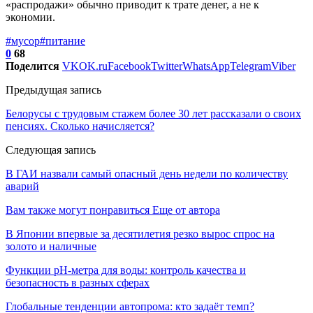
«распродажи» обычно приводит к трате денег, а не к
экономии.
#мусор
#питание
0
68
Поделится
VK
OK.ru
Facebook
Twitter
WhatsApp
Telegram
Viber
Предыдущая запись
Белорусы с трудовым стажем более 30 лет рассказали о своих
пенсиях. Сколько начисляется?
Следующая запись
В ГАИ назвали самый опасный день недели по количеству
аварий
Вам также могут понравиться
Еще от автора
В Японии впервые за десятилетия резко вырос спрос на
золото и наличные
Функции pH-метра для воды: контроль качества и
безопасность в разных сферах
Глобальные тенденции автопрома: кто задаёт темп?