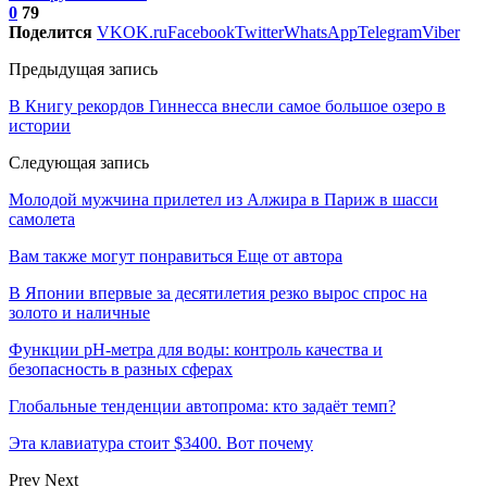
0
79
Поделится
VK
OK.ru
Facebook
Twitter
WhatsApp
Telegram
Viber
Предыдущая запись
В Книгу рекордов Гиннесса внесли самое большое озеро в
истории
Следующая запись
Молодой мужчина прилетел из Алжира в Париж в шасси
самолета
Вам также могут понравиться
Еще от автора
В Японии впервые за десятилетия резко вырос спрос на
золото и наличные
Функции pH-метра для воды: контроль качества и
безопасность в разных сферах
Глобальные тенденции автопрома: кто задаёт темп?
Эта клавиатура стоит $3400. Вот почему
Prev
Next