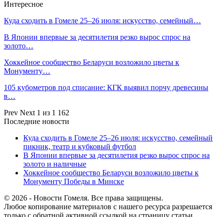
Интересное
Куда сходить в Гомеле 25–26 июля: искусство, семейный…
В Японии впервые за десятилетия резко вырос спрос на
золото…
Хоккейное сообщество Беларуси возложило цветы к
Монументу…
105 кубометров под списание: КГК выявил порчу древесины
в…
Prev
Next
1 из 1 162
Последние новости
Куда сходить в Гомеле 25–26 июля: искусство, семейный
пикник, театр и кубковый футбол
В Японии впервые за десятилетия резко вырос спрос на
золото и наличные
Хоккейное сообщество Беларуси возложило цветы к
Монументу Победы в Минске
© 2026 - Новости Гомеля. Все права защищены.
Любое копирование материалов с нашего ресурса разрешается
только с обратной активной ссылкой на страницу статьи.