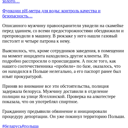
золото…
Функции pH-метра для воды: контроль качества и
безопасность…
Описанного мужчину правоохранители увидели на скамейке
перед зданием, со всеми предосторожностями обездвижили и
препроводили в машину. В рюкзаке у него нашли газовый
пистолет и четыре патрона к нему.
Выяснилось, что, кроме сотрудников заведения, в помещении
на момент инцидента находились другие клиенты. Их
подробно расспросили о происшедшем. А после того, как
нашего соотечественника «пробили» по базе, оказалось, что
он находился в Польше нелегально, а его паспорт ранее был
изъят прокуратурой.
Приняв во внимание все эти обстоятельства, полиция
задержала белоруса. Мужчину доставили в отделение
полиции на улице Ягеллонской. Проверка на алкотестере
показала, что он употреблял спиртное.
Гражданину предъявили обвинение и инициировали
процедуру депортации. Он уже покинул территорию Польши.
#беларусь
#польша