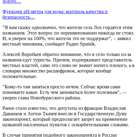
золото…
Функции pH-метра для воды: контроль качества и
безопасность…
"Я вам скажу однозначно, что жители села Лох гордятся этим
названием. Этот вопрос по переименованию никогда не стоял.
И, я уверен на 100%, что жители это не поддержат", – заявил
местный чиновник, сообщает Радио Sputnik.
Алексей Воробьев обратил внимание, что в село только из-за
названия едут туристы. Причем, подчеркивает представитель
местных властей, само это слово не значит ничего плохого, а в
словарях множество расшифровок, которые вообще
положительные.
"Кому-то там заняться просто нечем. Сейчас время сами
понимаете какое. Есть чем заниматься более полезным", —
уверен глава Новобурасского района.
Ранее стало известно, что депутаты из фракции Владислав
Даванков и Антон Ткачев внесли в Государственную Думу
законопроект, который предполагает запрет на применение
названий населенных пунктов с оскорбительными словами.
В случае принятия подобного законопроекта в России