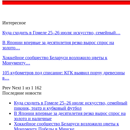
Интересное
Куда сходить в Гомеле 25–26 июля: искусство, семейный…
В Японии впервые за десятилетия резко вырос спрос на
золото…
Хоккейное сообщество Беларуси возложило цветы к
Монументу…
105 кубометров под списание: КГК выявил порчу древесины
в…
Prev
Next
1 из 1 162
Последние новости
Куда сходить в Гомеле 25–26 июля: искусство, семейный
пикник, театр и кубковый футбол
В Японии впервые за десятилетия резко вырос спрос на
золото и наличные
Хоккейное сообщество Беларуси возложило цветы к
Монументу Победы в Минске