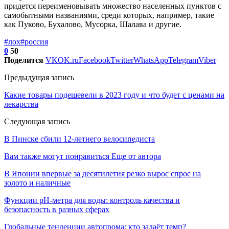
придется переименовывать множество населенных пунктов с
самобытными названиями, среди которых, например, такие
как Пуково, Бухалово, Мусорка, Шалава и другие.
#лох
#россия
0
50
Поделится
VK
OK.ru
Facebook
Twitter
WhatsApp
Telegram
Viber
Предыдущая запись
Какие товары подешевели в 2023 году и что будет с ценами на
лекарства
Следующая запись
В Пинске сбили 12-летнего велосипедиста
Вам также могут понравиться
Еще от автора
В Японии впервые за десятилетия резко вырос спрос на
золото и наличные
Функции pH-метра для воды: контроль качества и
безопасность в разных сферах
Глобальные тенденции автопрома: кто задаёт темп?