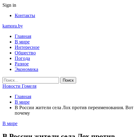
Sign in
Контакты
kamora.by
Главная
В мире
Интересное
Общество
Погода
Разное
Экономика
Новости Гомеля
Главная
В мире
В России жители села Лох против переименования. Вот
почему
В мире
В России жители села Лох против