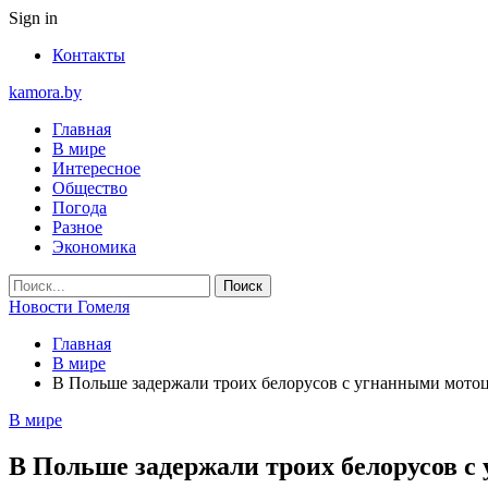
Sign in
Контакты
kamora.by
Главная
В мире
Интересное
Общество
Погода
Разное
Экономика
Новости Гомеля
Главная
В мире
В Польше задержали троих белорусов с угнанными мото
В мире
В Польше задержали троих белорусов 