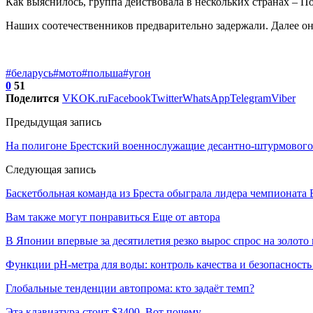
Как выяснилось, группа действовала в нескольких странах – П
Наших соотечественников предварительно задержали. Далее он
#беларусь
#мото
#польша
#угон
0
51
Поделится
VK
OK.ru
Facebook
Twitter
WhatsApp
Telegram
Viber
Предыдущая запись
На полигоне Брестский военнослужащие десантно-штурмового
Следующая запись
Баскетбольная команда из Бреста обыграла лидера чемпионата 
Вам также могут понравиться
Еще от автора
В Японии впервые за десятилетия резко вырос спрос на золото
Функции pH-метра для воды: контроль качества и безопасность
Глобальные тенденции автопрома: кто задаёт темп?
Эта клавиатура стоит $3400. Вот почему