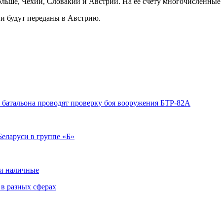
ольше, Чехии, Словакии и Австрии. На ее счету многочисленные
и будут переданы в Австрию.
 батальона проводят проверку боя вооружения БТР-82А
Беларуси в группе «Б»
 и наличные
 в разных сферах