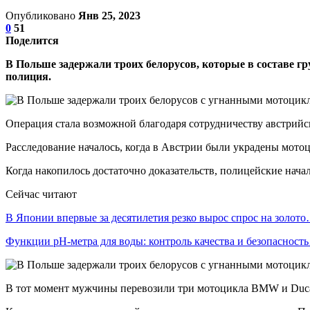
Опубликовано
Янв 25, 2023
0
51
Поделится
В Польше задержали троих белорусов, которые в составе г
полиция.
Операция стала возможной благодаря сотрудничеству австрийс
Расследование началось, когда в Австрии были украдены мото
Когда накопилось достаточно доказательств, полицейские нач
Сейчас читают
В Японии впервые за десятилетия резко вырос спрос на золот
Функции pH-метра для воды: контроль качества и безопасност
В тот момент мужчины перевозили три мотоцикла BMW и Ducati