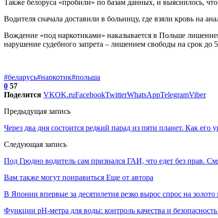
Также белоруса «пробили» по базам данных, и выяснилось, что
Водителя сначала доставили в больницу, где взяли кровь на ан
Вождение «под наркотиками» наказывается в Польше лишением 
нарушение судебного запрета – лишением свободы на срок до 5 
#беларусь
#наркотик
#польша
0
57
Поделится
VK
OK.ru
Facebook
Twitter
WhatsApp
Telegram
Viber
Предыдущая запись
Через два дня состоится редкий парад из пяти планет. Как его 
Следующая запись
Под Гродно водитель сам признался ГАИ, что едет без прав. См
Вам также могут понравиться
Еще от автора
В Японии впервые за десятилетия резко вырос спрос на золото
Функции pH-метра для воды: контроль качества и безопасность