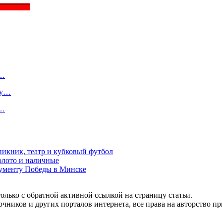
о…
ту…
в…
пикник, театр и кубковый футбол
золото и наличные
нументу Победы в Минске
олько с обратной активной ссылкой на страницу статьи.
чников и других порталов интернета, все права на авторство п