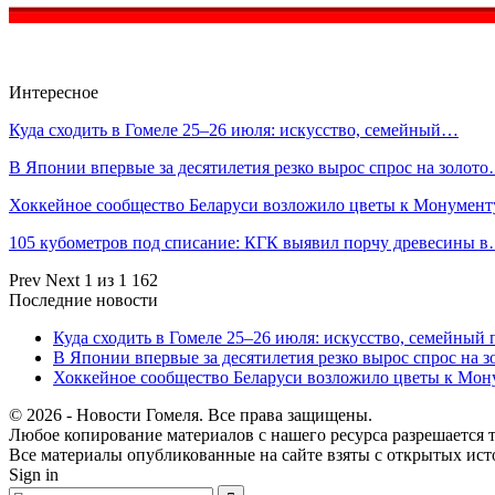
Интересное
Куда сходить в Гомеле 25–26 июля: искусство, семейный…
В Японии впервые за десятилетия резко вырос спрос на золот
Хоккейное сообщество Беларуси возложило цветы к Монумен
105 кубометров под списание: КГК выявил порчу древесины 
Prev
Next
1 из 1 162
Последние новости
Куда сходить в Гомеле 25–26 июля: искусство, семейный 
В Японии впервые за десятилетия резко вырос спрос на 
Хоккейное сообщество Беларуси возложило цветы к Мо
© 2026 - Новости Гомеля. Все права защищены.
Любое копирование материалов с нашего ресурса разрешается т
Все материалы опубликованные на сайте взяты с открытых исто
Sign in