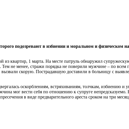
оторого подозревают в избиении и моральном и физическом на
из квартир, 1 марта. На месте патруль обнаружил супружескую
. Тем не менее, стражи порядка не поверили мужчине – по всем 
и вызвали скорую. Пострадавшую доставили в больницу с выявл
вергалась оскорблениям, встряхиваниям, толчкам, избиению и 
ужчина мог вести себя по отношению к супруге непредсказуемо.
ресечения в виде предварительного ареста сроком на три месяц