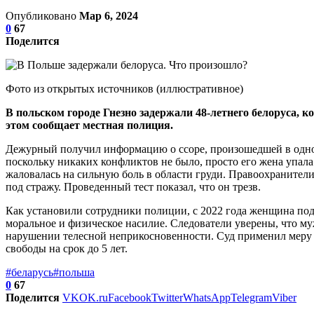
Опубликовано
Мар 6, 2024
0
67
Поделится
Фото из открытых источников (иллюстративное)
В польском городе Гнезно задержали 48-летнего белоруса, к
этом сообщает местная полиция.
Дежурный получил информацию о ссоре, произошедшей в одной 
поскольку никаких конфликтов не было, просто его жена упала
жаловалась на сильную боль в области груди. Правоохранител
под стражу. Проведенный тест показал, что он трезв.
Как установили сотрудники полиции, с 2022 года женщина под
моральное и физическое насилие. Следователи уверены, что м
нарушении телесной неприкосновенности. Суд применил меру п
свободы на срок до 5 лет.
#беларусь
#польша
0
67
Поделится
VK
OK.ru
Facebook
Twitter
WhatsApp
Telegram
Viber