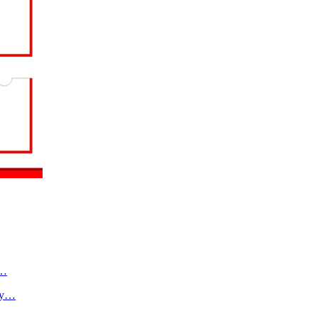
о…
ту…