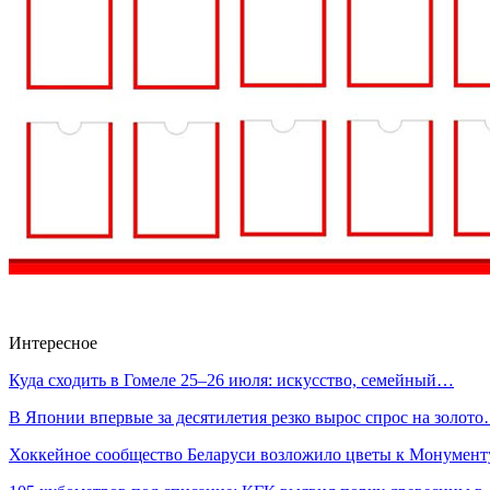
Интересное
Куда сходить в Гомеле 25–26 июля: искусство, семейный…
В Японии впервые за десятилетия резко вырос спрос на золот
Хоккейное сообщество Беларуси возложило цветы к Монумен