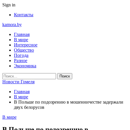
Sign in
Контакты
kamora.by
Главная
В мире
Интересное
Общество
Погода
Разное
Экономика
Новости Гомеля
Главная
В мире
В Польше по подозрению в мошенничестве задержали
двух белорусов
В мире
В Польше по подозрению в