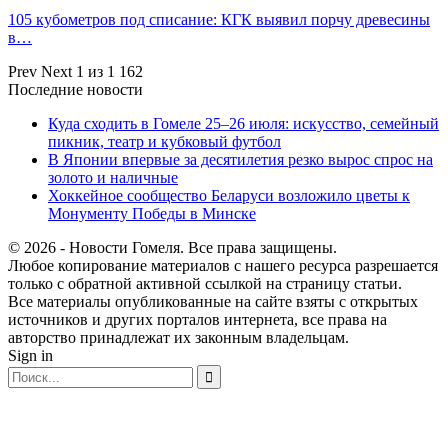
105 кубометров под списание: КГК выявил порчу древесины
в…
Prev
Next
1 из 1 162
Последние новости
Куда сходить в Гомеле 25–26 июля: искусство, семейный
пикник, театр и кубковый футбол
В Японии впервые за десятилетия резко вырос спрос на
золото и наличные
Хоккейное сообщество Беларуси возложило цветы к
Монументу Победы в Минске
© 2026 - Новости Гомеля. Все права защищены.
Любое копирование материалов с нашего ресурса разрешается
только с обратной активной ссылкой на страницу статьи.
Все материалы опубликованные на сайте взяты с открытых
источников и других порталов интернета, все права на
авторство принадлежат их законным владельцам.
Sign in