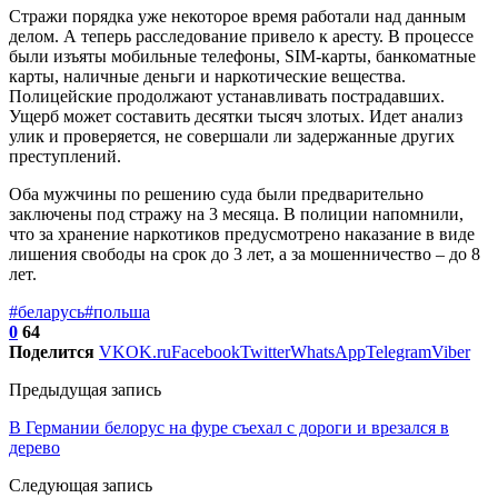
Стражи порядка уже некоторое время работали над данным
делом. А теперь расследование привело к аресту. В процессе
были изъяты мобильные телефоны, SIM-карты, банкоматные
карты, наличные деньги и наркотические вещества.
Полицейские продолжают устанавливать пострадавших.
Ущерб может составить десятки тысяч злотых. Идет анализ
улик и проверяется, не совершали ли задержанные других
преступлений.
Оба мужчины по решению суда были предварительно
заключены под стражу на 3 месяца. В полиции напомнили,
что за хранение наркотиков предусмотрено наказание в виде
лишения свободы на срок до 3 лет, а за мошенничество – до 8
лет.
#беларусь
#польша
0
64
Поделится
VK
OK.ru
Facebook
Twitter
WhatsApp
Telegram
Viber
Предыдущая запись
В Германии белорус на фуре съехал с дороги и врезался в
дерево
Следующая запись