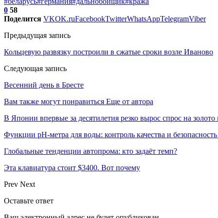
#беларусь
#германия
#дальнобойщик
#кража
0
58
Поделится
VK
OK.ru
Facebook
Twitter
WhatsApp
Telegram
Viber
Предыдущая запись
Кольцевую развязку построили в сжатые сроки возле Иваново
Следующая запись
Весенний день в Бресте
Вам также могут понравиться
Еще от автора
В Японии впервые за десятилетия резко вырос спрос на золото
Функции pH-метра для воды: контроль качества и безопасность
Глобальные тенденции автопрома: кто задаёт темп?
Эта клавиатура стоит $3400. Вот почему
Prev
Next
Оставьте ответ
Ваш электронный адрес не будет опубликован.