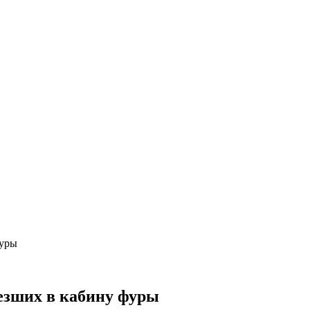
фуры
лезших в кабину фуры