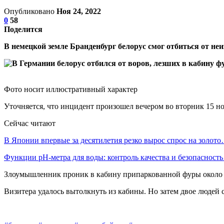
Опубликовано
Ноя 24, 2022
0
58
Поделится
В немецкой земле Бранденбург белорус смог отбиться от неи
Фото носит иллюстративный характер
Уточняется, что инцидент произошел вечером во вторник 15 но
Сейчас читают
В Японии впервые за десятилетия резко вырос спрос на золот
Функции pH-метра для воды: контроль качества и безопасност
Злоумышленник проник в кабину припаркованной фуры около 2
Визитера удалось вытолкнуть из кабины. Но затем двое людей 