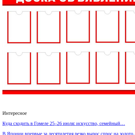
Интересное
Куда сходить в Гомеле 25–26 июля: искусство, семейный…
В Японии впервые за десятилетия резко вырос спрос на золот