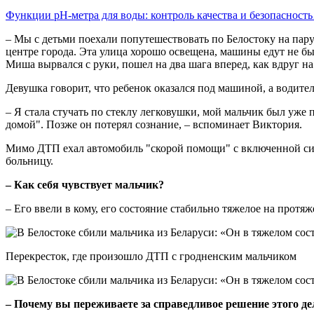
Функции pH-метра для воды: контроль качества и безопасност
– Мы с детьми поехали попутешествовать по Белостоку на пар
центре города. Эта улица хорошо освещена, машины едут не быс
Миша вырвался с руки, пошел на два шага вперед, как вдруг на
Девушка говорит, что ребенок оказался под машиной, а водител
– Я стала стучать по стеклу легковушки, мой мальчик был уже 
домой". Позже он потерял сознание, – вспоминает Виктория.
Мимо ДТП ехал автомобиль "скорой помощи" с включенной сире
больницу.
– Как себя чувствует мальчик?
– Его ввели в кому, его состояние стабильно тяжелое на протя
Перекресток, где произошло ДТП с гродненским мальчиком
– Почему вы переживаете за справедливое решение этого д