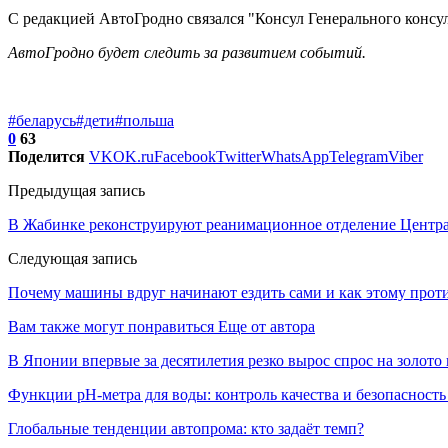
С редакцией АвтоГродно связался "Консул Генерального консу
АвтоГродно будет следить за развитием событий.
#беларусь
#дети
#польша
0
63
Поделится
VK
OK.ru
Facebook
Twitter
WhatsApp
Telegram
Viber
Предыдущая запись
В Жабинке реконструируют реанимационное отделение Центр
Следующая запись
Почему машины вдруг начинают ездить сами и как этому против
Вам также могут понравиться
Еще от автора
В Японии впервые за десятилетия резко вырос спрос на золото
Функции pH-метра для воды: контроль качества и безопасность
Глобальные тенденции автопрома: кто задаёт темп?