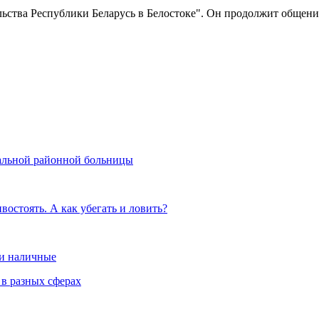
льства Республики Беларусь в Белостоке". Он продолжит общен
альной районной больницы
остоять. А как убегать и ловить?
 и наличные
 в разных сферах