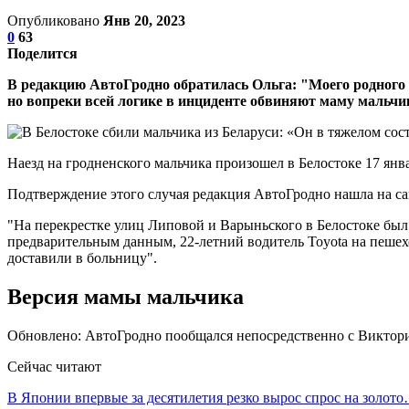
Опубликовано
Янв 20, 2023
0
63
Поделится
В редакцию АвтоГродно обратилась Ольга: "Моего родного 
но вопреки всей логике в инциденте обвиняют маму мальчи
Наезд на гродненского мальчика произошел в Белостоке 17 янва
Подтверждение этого случая редакция АвтоГродно нашла на сайте
"На перекрестке улиц Липовой и Варыньского в Белостоке был
предварительным данным, 22-летний водитель Toyota на пешехо
доставили в больницу".
Версия мамы мальчика
Обновлено: АвтоГродно пообщался непосредственно с Виктори
Сейчас читают
В Японии впервые за десятилетия резко вырос спрос на золот