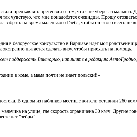
стали предъявлять претензии о том, что я не уберегла малыша. Д
 я так чувствую, что мне понадобятся очевидцы. Прошу отозватьс
а забрать на время маленького Глеба, чтобы он этого всего не в
годня в белорусское консульство в Варшаве идет моя родственн
ж экстренно пытается сделать визу, чтобы приехать на помощь.
ожет поддержать Викторию, напишите в редакцию АвтоГродно,
лостока. В одном из пабликов местные жители оставили 260 ком
мальчика на улице, где скорость ограничена 30 км/ч. Другие гов
есте нет "зебры".