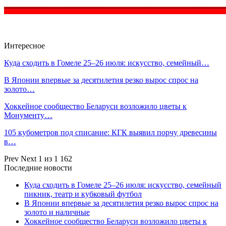
Интересное
Куда сходить в Гомеле 25–26 июля: искусство, семейный…
В Японии впервые за десятилетия резко вырос спрос на
золото…
Хоккейное сообщество Беларуси возложило цветы к
Монументу…
105 кубометров под списание: КГК выявил порчу древесины
в…
Prev
Next
1 из 1 162
Последние новости
Куда сходить в Гомеле 25–26 июля: искусство, семейный
пикник, театр и кубковый футбол
В Японии впервые за десятилетия резко вырос спрос на
золото и наличные
Хоккейное сообщество Беларуси возложило цветы к