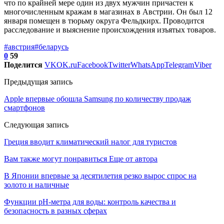
что по крайней мере один из двух мужчин причастен к
многочисленным кражам в магазинах в Австрии. Он был 12
января помещен в тюрьму округа Фельдкирх. Проводится
расследование и выяснение происхождения изъятых товаров.
#австрия
#беларусь
0
59
Поделится
VK
OK.ru
Facebook
Twitter
WhatsApp
Telegram
Viber
Предыдущая запись
Apple впервые обошла Samsung по количеству продаж
смартфонов
Следующая запись
Греция вводит климатический налог для туристов
Вам также могут понравиться
Еще от автора
В Японии впервые за десятилетия резко вырос спрос на
золото и наличные
Функции pH-метра для воды: контроль качества и
безопасность в разных сферах