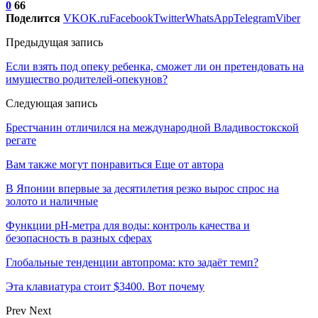
0
66
Поделится
VK
OK.ru
Facebook
Twitter
WhatsApp
Telegram
Viber
Предыдущая запись
Если взять под опеку ребенка, сможет ли он претендовать на
имущество родителей-опекунов?
Следующая запись
Брестчанин отличился на международной Владивостокской
регате
Вам также могут понравиться
Еще от автора
В Японии впервые за десятилетия резко вырос спрос на
золото и наличные
Функции pH-метра для воды: контроль качества и
безопасность в разных сферах
Глобальные тенденции автопрома: кто задаёт темп?
Эта клавиатура стоит $3400. Вот почему
Prev
Next