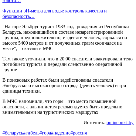
золото…
Функции pH-метра для воды: контроль качества и
безопасность…
"На горе Эльбрус турист 1983 года рождения из Республики
Беларусь, находившийся в составе незарегистрированной
группы, предположительно, из девяти человек, сорвался на
высоте 5400 метров и от полученных травм скончался на
месте", – сказали в МЧС.
Там также уточнили, что в 20:00 спасатели эвакуировали тело
погибшего туриста и передали следственно-оперативной
группе.
В поисковых работах были задействованы спасатели
Эльбрусского высокогорного отряда (девять человек) и три
единицы техники.
В МЧС напомнили, что горы – это место повышенной
опасности, а альпинистам рекомендуется быть предельно
внимательными на туристических маршрутах.
Источник:
onlinebrest.by
#беларусь
#гибель
#гора
#падение
#россия