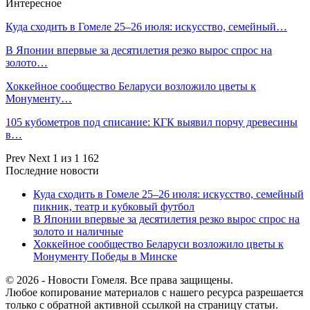
Интересное
Куда сходить в Гомеле 25–26 июля: искусство, семейный…
В Японии впервые за десятилетия резко вырос спрос на
золото…
Хоккейное сообщество Беларуси возложило цветы к
Монументу…
105 кубометров под списание: КГК выявил порчу древесины
в…
Prev
Next
1 из 1 162
Последние новости
Куда сходить в Гомеле 25–26 июля: искусство, семейный
пикник, театр и кубковый футбол
В Японии впервые за десятилетия резко вырос спрос на
золото и наличные
Хоккейное сообщество Беларуси возложило цветы к
Монументу Победы в Минске
© 2026 - Новости Гомеля. Все права защищены.
Любое копирование материалов с нашего ресурса разрешается
только с обратной активной ссылкой на страницу статьи.