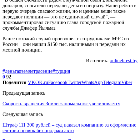
долларов, спасатели передали деньги спецназу. Наши ребята в
первую очередь спасают жизни, но и ценные вещи также
передают полиции — это не единичный случай", —
прокомментировал ситуацию глава городской пожарной
службы Джафер Йылмаз.
Ранее похожий случай произошел с сотрудниками МЧС из
России – они нашли $150 тыс. наличными и передали их
местной полиции.
Источник:
onlinebrest.by
#деньга
#землетрясение
#турция
0
92
Поделится
VK
OK.ru
Facebook
Twitter
WhatsApp
Telegram
Viber
Предыдущая запись
Скорость вращения Земли «аномально» увеличивается
Следующая запись
Штраф 111 300 рублей – суд наказал компанию за оформление
счетов-справок без продажи авто