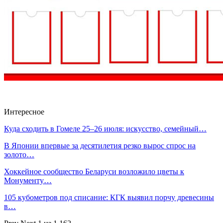
Интересное
Куда сходить в Гомеле 25–26 июля: искусство, семейный…
В Японии впервые за десятилетия резко вырос спрос на
золото…
Хоккейное сообщество Беларуси возложило цветы к
Монументу…
105 кубометров под списание: КГК выявил порчу древесины
в…