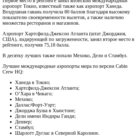
Первое место в рейтинге занял японский международный
аэропорт Токио, известный также как аэропорт Ханеда.
Воздушная гавань получила 80 баллов благодаря высокому
показателю своевременности вылетов, а также наличию
множества ресторанов и магазинов.
Аэропорт Хартсфилд-Джексон Атланта (штат Джорджия,
США), лидирующий по загруженности, занял второе место в
рейтинге, получив 75,18 балла.
В десятку лучших также попали Мехико, Дели и Стамбул.
Лучшие международные аэропорты мира по версии Cabin
Crew HQ:
Ханеда в Токио;
Хартсфилд-Джексон Атланта;
О’Хара в Чикаго;
Мехико;
Даллас/Форт-Уэрт;
Джорджа Буша в Хьюстоне;
Дели имени Индиры Ганди;
Денвер;
Стамбул;
Шарлотт Дуглас в Северной Каролине.