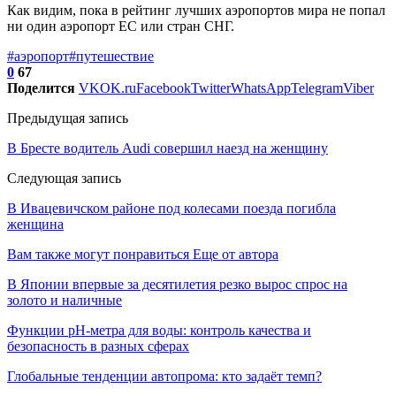
Как видим, пока в рейтинг лучших аэропортов мира не попал
ни один аэропорт ЕС или стран СНГ.
#аэропорт
#путешествие
0
67
Поделится
VK
OK.ru
Facebook
Twitter
WhatsApp
Telegram
Viber
Предыдущая запись
В Бресте водитель Audi совершил наезд на женщину
Следующая запись
В Ивацевичском районе под колесами поезда погибла
женщина
Вам также могут понравиться
Еще от автора
В Японии впервые за десятилетия резко вырос спрос на
золото и наличные
Функции pH-метра для воды: контроль качества и
безопасность в разных сферах
Глобальные тенденции автопрома: кто задаёт темп?