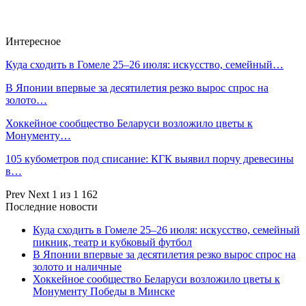
Интересное
Куда сходить в Гомеле 25–26 июля: искусство, семейный…
В Японии впервые за десятилетия резко вырос спрос на
золото…
Хоккейное сообщество Беларуси возложило цветы к
Монументу…
105 кубометров под списание: КГК выявил порчу древесины
в…
Prev
Next
1 из 1 162
Последние новости
Куда сходить в Гомеле 25–26 июля: искусство, семейный
пикник, театр и кубковый футбол
В Японии впервые за десятилетия резко вырос спрос на
золото и наличные
Хоккейное сообщество Беларуси возложило цветы к
Монументу Победы в Минске