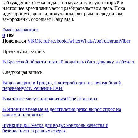
заблуждение. Семья подала на мужчину в суд, который в
настоящее время занимается разбирательством дела. Пока
идет процесс, деньги, полученные хитрым посредником,
заморожены, сообщает Daily Mail.
#маска
#франция
0
109
Поделится
VK
OK.ru
Facebook
Twitter
WhatsApp
Telegram
Viber
Предыдущая запись
В Брестской области пьяный водитель сбил девушку и сбежал
Следующая запись
Видео аварии в Гродно, в которой один из автомобилей
перевернулся. Решение ГАИ
Вам также могут понравиться
Еще от автора
В Японии впервые за десятилетия резко вырос спрос на
золото и наличные
Функции pH-метра для воды: контроль качества и
безопасность в разных сферах