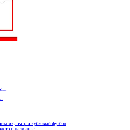
о…
ту…
в…
пикник, театр и кубковый футбол
золото и наличные