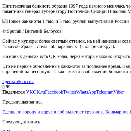
Пятитысячная банкнота образца 1997 года немного менялась то
памятника генерал-губернатору Восточной Сибири Николаю М
© Sputnik / Виталий Белоусов
Сейчас у купюры более светлый оттенок, на ней нанесены сов
"Сказ об Урале", стела "66 параллель" (Полярный круг).
На новых деньгах есть QR-коды, через которые можно открыть
Это не первые обновленные банкноты за последнее время. Напр
сиреневой на песочную. Также вместо изображения Большого т
#деньга
#россия
0
59
Поделится
VK
OK.ru
Facebook
Twitter
WhatsApp
Telegram
Viber
Предыдущая запись
Едешь по городу и вдруг в лоб вылетает грузовик. Кошмарное
Следующая запись