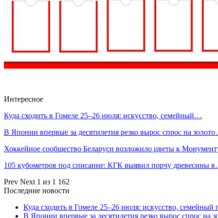
Интересное
Куда сходить в Гомеле 25–26 июля: искусство, семейный…
В Японии впервые за десятилетия резко вырос спрос на золот
Хоккейное сообщество Беларуси возложило цветы к Монумен
105 кубометров под списание: КГК выявил порчу древесины 
Prev
Next
1 из 1 162
Последние новости
Куда сходить в Гомеле 25–26 июля: искусство, семейный 
В Японии впервые за десятилетия резко вырос спрос на 