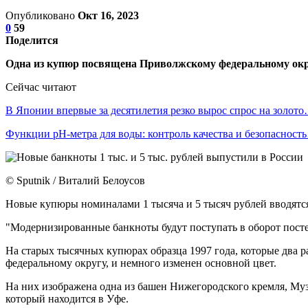
Опубликовано
Окт 16, 2023
0
59
Поделится
Одна из купюр посвящена Приволжскому федеральному округ
Сейчас читают
В Японии впервые за десятилетия резко вырос спрос на золот
Функции pH-метра для воды: контроль качества и безопасност
© Sputnik / Виталий Белоусов
Новые купюры номиналами 1 тысяча и 5 тысяч рублей вводятся
"Модернизированные банкноты будут поступать в оборот посте
На старых тысячных купюрах образца 1997 года, которые два
федеральному округу, и немного изменен основной цвет.
На них изображена одна из башен Нижегородского кремля, Муз
который находится в Уфе.