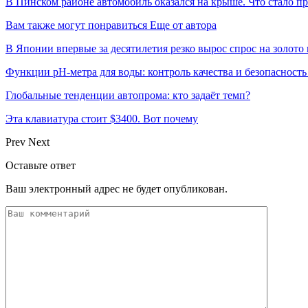
В Пинском районе автомобиль оказался на крыше. Что стало п
Вам также могут понравиться
Еще от автора
В Японии впервые за десятилетия резко вырос спрос на золото
Функции pH-метра для воды: контроль качества и безопасность
Глобальные тенденции автопрома: кто задаёт темп?
Эта клавиатура стоит $3400. Вот почему
Prev
Next
Оставьте ответ
Ваш электронный адрес не будет опубликован.