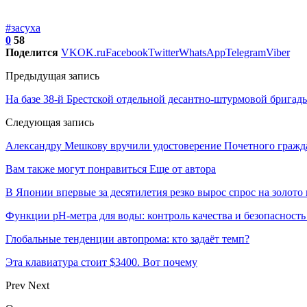
#засуха
0
58
Поделится
VK
OK.ru
Facebook
Twitter
WhatsApp
Telegram
Viber
Предыдущая запись
На базе 38-й Брестской отдельной десантно-штурмовой брига
Следующая запись
Александру Мешкову вручили удостоверение Почетного гражд
Вам также могут понравиться
Еще от автора
В Японии впервые за десятилетия резко вырос спрос на золото
Функции pH-метра для воды: контроль качества и безопасность
Глобальные тенденции автопрома: кто задаёт темп?
Эта клавиатура стоит $3400. Вот почему
Prev
Next