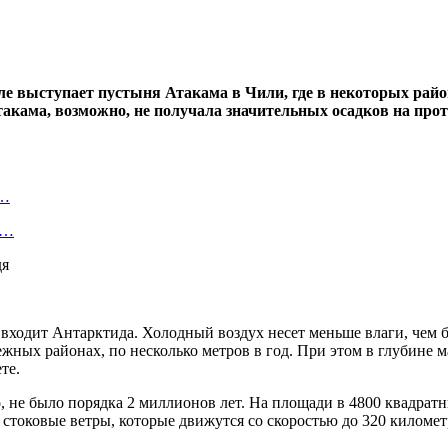
 выступает пустыня Атакама в Чили, где в некоторых район
ама, возможно, не получала значительных осадков на протяж
о…
ь…
 входит Антарктида. Холодный воздух несет меньше влаги, чем б
ежных районах, по несколько метров в год. При этом в глубине м
те.
, не было порядка 2 миллионов лет. На площади в 4800 квадрат
оковые ветры, которые движутся со скоростью до 320 километров