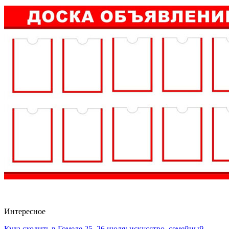
Интересное
Куда сходить в Гомеле 25–26 июля: искусство, семейный…