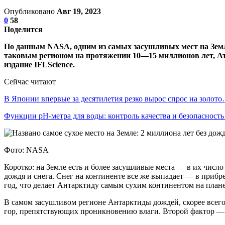
Опубликовано
Авг 19, 2023
0
58
Поделится
По данным NASA, одним из самых засушливых мест на Земле
таковым регионом на протяжении 10—15 миллионов лет, Атак
издание IFLScience.
Сейчас читают
В Японии впервые за десятилетия резко вырос спрос на золот
Функции pH-метра для воды: контроль качества и безопасност
Фото: NASA
Коротко: на Земле есть и более засушливые места — в их число
дождя и снега. Снег на континенте все же выпадает — в прибр
год, что делает Антарктиду самым сухим континентом на плане
В самом засушливом регионе Антарктиды дождей, скорее всего
гор, препятствующих проникновению влаги. Второй фактор — ст