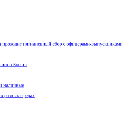
ды проходит пятидневный сбор с офицерами-выпускниками
анина Бреста
 и наличные
 в разных сферах