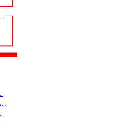
о…
ту…
в…