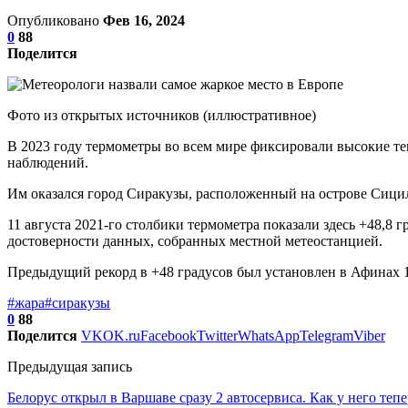
Опубликовано
Фев 16, 2024
0
88
Поделится
Фото из открытых источников (иллюстративное)
В 2023 году термометры во всем мире фиксировали высокие те
наблюдений.
Им оказался город Сиракузы, расположенный на острове Сици
11 августа 2021-го столбики термометра показали здесь +48,8 
достоверности данных, собранных местной метеостанцией.
Предыдущий рекорд в +48 градусов был установлен в Афинах 1
#жара
#сиракузы
0
88
Поделится
VK
OK.ru
Facebook
Twitter
WhatsApp
Telegram
Viber
Предыдущая запись
Белорус открыл в Варшаве сразу 2 автосервиса. Как у него тепе