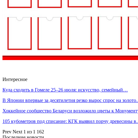
Интересное
Куда сходить в Гомеле 25–26 июля: искусство, семейный…
В Японии впервые за десятилетия резко вырос спрос на золот
Хоккейное сообщество Беларуси возложило цветы к Монумен
105 кубометров под списание: КГК выявил порчу древесины 
Prev
Next
1 из 1 162
Последние новости