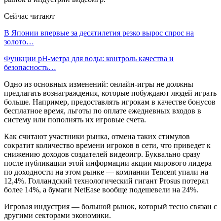
Сейчас читают
В Японии впервые за десятилетия резко вырос спрос на
золото…
Функции pH-метра для воды: контроль качества и
безопасность…
Одно из основных изменений: онлайн-игры не должны
предлагать вознаграждения, которые побуждают людей играть
больше. Например, предоставлять игрокам в качестве бонусов
бесплатное время, льготы по оплате ежедневных входов в
систему или пополнять их игровые счета.
Как считают участники рынка, отмена таких стимулов
сократит количество времени игроков в сети, что приведет к
снижению доходов создателей видеоигр. Буквально сразу
после публикации этой информации акции мирового лидера
по доходности на этом рынке — компании Tencent упали на
12,4%. Голландский технологический гигант Prosus потерял
более 14%, а бумаги NetEase вообще подешевели на 24%.
Игровая индустрия — большой рынок, который тесно связан с
другими секторами экономики.