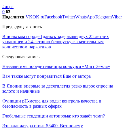
#игра
0
63
Поделится
VK
OK.ru
Facebook
Twitter
WhatsApp
Telegram
Viber
Предыдущая запись
В польском городе Гданьск задержали двух 25-летних
украинцев и 24-летнюю белоруску с значительным
количеством наркотиков
Следующая запись
Назвали имя победительницы конкурса «Мисс Земля»
Вам также могут понравиться
Еще от автора
В Японии впервые за десятилетия резко вырос спрос на
золото и наличные
Функции pH-метра для воды: контроль качества и
безопасность в разных сферах
Глобальные тенденции автопрома: кто задаёт темп?
Эта клавиатура стоит $3400. Вот почему