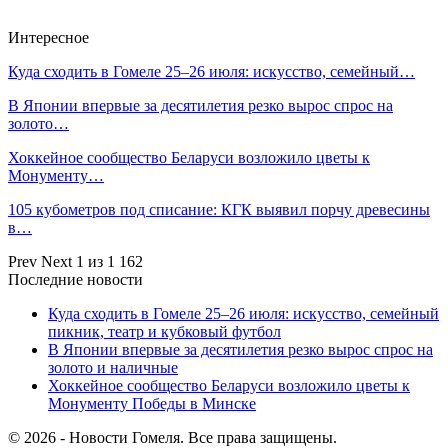
Интересное
Куда сходить в Гомеле 25–26 июля: искусство, семейный…
В Японии впервые за десятилетия резко вырос спрос на
золото…
Хоккейное сообщество Беларуси возложило цветы к
Монументу…
105 кубометров под списание: КГК выявил порчу древесины
в…
Prev
Next
1 из 1 162
Последние новости
Куда сходить в Гомеле 25–26 июля: искусство, семейный
пикник, театр и кубковый футбол
В Японии впервые за десятилетия резко вырос спрос на
золото и наличные
Хоккейное сообщество Беларуси возложило цветы к
Монументу Победы в Минске
© 2026 - Новости Гомеля. Все права защищены.