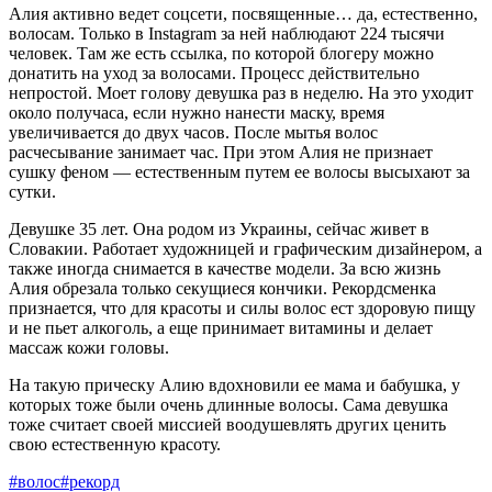
Алия активно ведет соцсети, посвященные… да, естественно,
волосам. Только в Instagram за ней наблюдают 224 тысячи
человек. Там же есть ссылка, по которой блогеру можно
донатить на уход за волосами. Процесс действительно
непростой. Моет голову девушка раз в неделю. На это уходит
около получаса, если нужно нанести маску, время
увеличивается до двух часов. После мытья волос
расчесывание занимает час. При этом Алия не признает
сушку феном — естественным путем ее волосы высыхают за
сутки.
Девушке 35 лет. Она родом из Украины, сейчас живет в
Словакии. Работает художницей и графическим дизайнером, а
также иногда снимается в качестве модели. За всю жизнь
Алия обрезала только секущиеся кончики. Рекордсменка
признается, что для красоты и силы волос ест здоровую пищу
и не пьет алкоголь, а еще принимает витамины и делает
массаж кожи головы.
На такую прическу Алию вдохновили ее мама и бабушка, у
которых тоже были очень длинные волосы. Сама девушка
тоже считает своей миссией воодушевлять других ценить
свою естественную красоту.
#волос
#рекорд