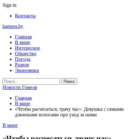
Sign in
Контакты
kamora.by
Главная
В мире
Интересное
Общество
Погода
Разное
Экономика
Новости Гомеля
Главная
В мире
«Чтобы расчесаться, трачу час». Девушка с самыми
длинными волосами про уход за ними
В мире
«Чтобы расчесаться, трачу час».