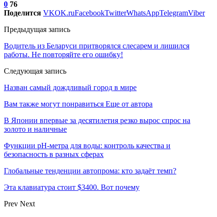
0
76
Поделится
VK
OK.ru
Facebook
Twitter
WhatsApp
Telegram
Viber
Предыдущая запись
Водитель из Беларуси притворялся слесарем и лишился
работы. Не повторяйте его ошибку!
Следующая запись
Назван самый дождливый город в мире
Вам также могут понравиться
Еще от автора
В Японии впервые за десятилетия резко вырос спрос на
золото и наличные
Функции pH-метра для воды: контроль качества и
безопасность в разных сферах
Глобальные тенденции автопрома: кто задаёт темп?
Эта клавиатура стоит $3400. Вот почему
Prev
Next