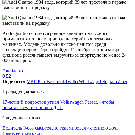
Audi Quattro считается родоначальницей массового
применения полного привода на серийных легковых
машинах. Модель довольно высоко ценится среди
коллекционеров. Торги пройдут 11 ноября, организаторы
аукциона рассчитывают выручить за спорткупе не менее 24
000 долларов.
#audi
#авто
0
52
Поделится
VK
OK.ru
Facebook
Twitter
WhatsApp
Telegram
Viber
Предыдущая запись
17-летний подросток угнал Volkswagen Passat, «чтобы
покататься», но попал в ДТП
Следующая запись
Водитель Iveco смертельно травмировал 4-летнюю дочь.
Вынесен приговор