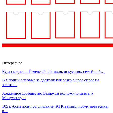
Интересное
Куда сходить в Гомеле 25–26 июля: искусство, семейный…
В Японии впервые за десятилетия резко вырос спрос на
золото…
Хоккейное сообщество Беларуси возложило цветы к
Монументу…
105 кубометров под списание: КГК выявил порчу древесины
в…