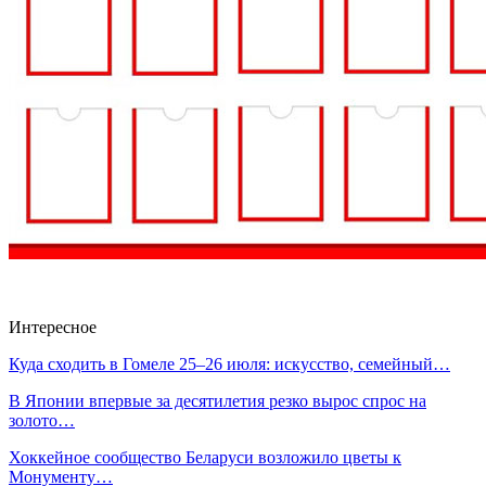
Интересное
Куда сходить в Гомеле 25–26 июля: искусство, семейный…
В Японии впервые за десятилетия резко вырос спрос на
золото…
Хоккейное сообщество Беларуси возложило цветы к
Монументу…