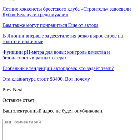
Летние хоккеисты брестского клуба «Строитель» завоевали
Кубок Беларуси среди мужчин
Вам также могут понравиться
Еще от автора
В Японии впервые за десятилетия резко вырос спрос на
золото и наличные
Функции pH-метра для воды: контроль качества и
безопасность в разных сферах
Глобальные тенденции автопрома: кто задаёт темп?
Эта клавиатура стоит $3400. Вот почему
Prev
Next
Оставьте ответ
Ваш электронный адрес не будет опубликован.