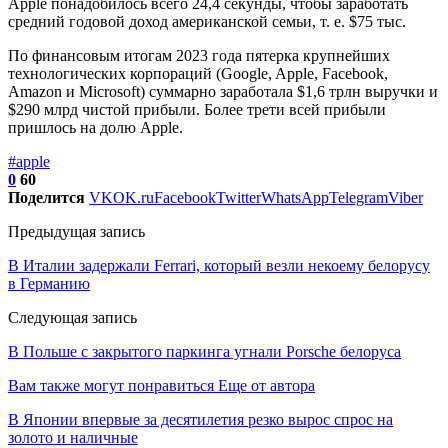
Apple понадобилось всего 24,4 секунды, чтобы заработать
средний годовой доход американской семьи, т. е. $75 тыс.
По финансовым итогам 2023 года пятерка крупнейших
технологических корпораций (Google, Apple, Facebook,
Amazon и Microsoft) суммарно заработала $1,6 трлн выручки и
$290 млрд чистой прибыли. Более трети всей прибыли
пришлось на долю Apple.
#apple
0
60
Поделится
VK
OK.ru
Facebook
Twitter
WhatsApp
Telegram
Viber
Предыдущая запись
В Италии задержали Ferrari, который везли некоему белорусу
в Германию
Следующая запись
В Польше с закрытого паркинга угнали Porsche белоруса
Вам также могут понравиться
Еще от автора
В Японии впервые за десятилетия резко вырос спрос на
золото и наличные