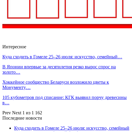
Интересное
Куда сходить в Гомеле 25–26 июля: искусство, семейный…
В Японии впервые за десятилетия резко вырос спрос на
золото…
Хоккейное сообщество Беларуси возложило цветы к
Монументу…
105 кубометров под списание: КГК выявил порчу древесины
в…
Prev
Next
1 из 1 162
Последние новости
Куда сходить в Гомеле 25–26 июля: искусство, семейный