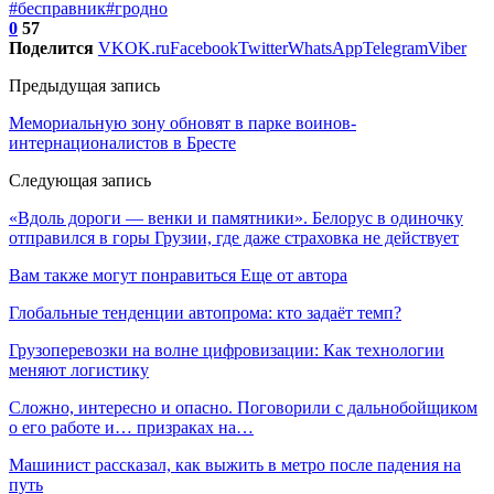
#бесправник
#гродно
0
57
Поделится
VK
OK.ru
Facebook
Twitter
WhatsApp
Telegram
Viber
Предыдущая запись
Мемориальную зону обновят в парке воинов-
интернационалистов в Бресте
Следующая запись
«Вдоль дороги — венки и памятники». Белорус в одиночку
отправился в горы Грузии, где даже страховка не действует
Вам также могут понравиться
Еще от автора
Глобальные тенденции автопрома: кто задаёт темп?
Грузоперевозки на волне цифровизации: Как технологии
меняют логистику
Сложно, интересно и опасно. Поговорили с дальнобойщиком
о его работе и… призраках на…
Машинист рассказал, как выжить в метро после падения на
путь