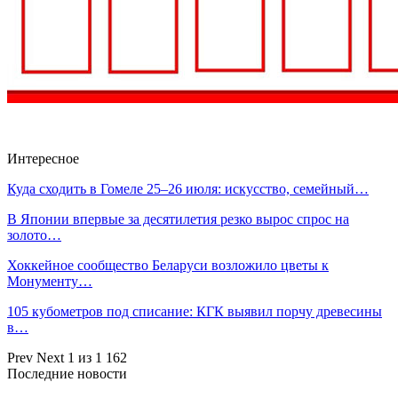
Интересное
Куда сходить в Гомеле 25–26 июля: искусство, семейный…
В Японии впервые за десятилетия резко вырос спрос на
золото…
Хоккейное сообщество Беларуси возложило цветы к
Монументу…
105 кубометров под списание: КГК выявил порчу древесины
в…
Prev
Next
1 из 1 162
Последние новости