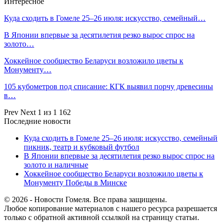
Интересное
Куда сходить в Гомеле 25–26 июля: искусство, семейный…
В Японии впервые за десятилетия резко вырос спрос на
золото…
Хоккейное сообщество Беларуси возложило цветы к
Монументу…
105 кубометров под списание: КГК выявил порчу древесины
в…
Prev
Next
1 из 1 162
Последние новости
Куда сходить в Гомеле 25–26 июля: искусство, семейный
пикник, театр и кубковый футбол
В Японии впервые за десятилетия резко вырос спрос на
золото и наличные
Хоккейное сообщество Беларуси возложило цветы к
Монументу Победы в Минске
© 2026 - Новости Гомеля. Все права защищены.
Любое копирование материалов с нашего ресурса разрешается
только с обратной активной ссылкой на страницу статьи.