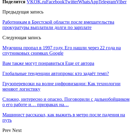
Поделится
VK
OK.ru
Facebook
Twitter
WhatsApp
Telegram
Viber
Предыдущая запись
Работникам в Брестской области после вмешательства
прокуратуры выплатили долги по зарплате
Следующая запись
Мужчина пропал в 1997 году. Его нашли через 22 года на
спутниковых снимках Google
Вам также могут понравиться
Еще от автора
Глобальные тенденции автопрома: кто задаёт темп?
Грузоперевозки на волне цифровизации: Как технологии
меняют логистику
Сложно, интересно и опасно. Поговорили с дальнобойщиком
о его работе и… призраках на…
Машинист рассказал, как выжить в метро после падения на
путь
Prev
Next