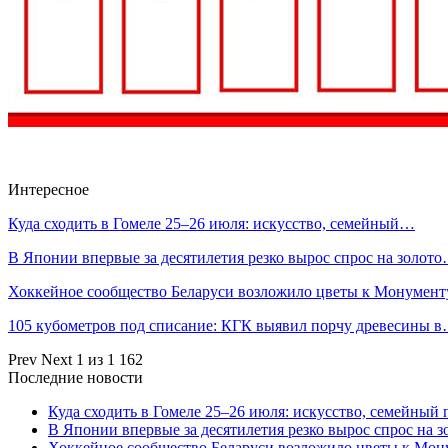
Интересное
Куда сходить в Гомеле 25–26 июля: искусство, семейный…
В Японии впервые за десятилетия резко вырос спрос на золот
Хоккейное сообщество Беларуси возложило цветы к Монумен
105 кубометров под списание: КГК выявил порчу древесины 
Prev
Next
1 из 1 162
Последние новости
Куда сходить в Гомеле 25–26 июля: искусство, семейный 
В Японии впервые за десятилетия резко вырос спрос на 
Хоккейное сообщество Беларуси возложило цветы к Мо