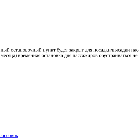
данный остановочный пункт будет закрыт для посадки/высадки па
месяца) временная остановка для пассажиров обустраиваться не
россовок