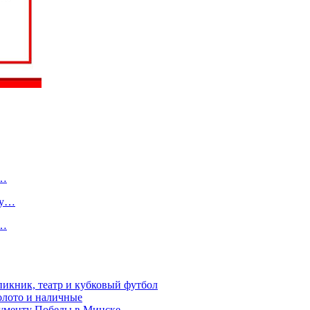
о…
ту…
в…
пикник, театр и кубковый футбол
золото и наличные
нументу Победы в Минске