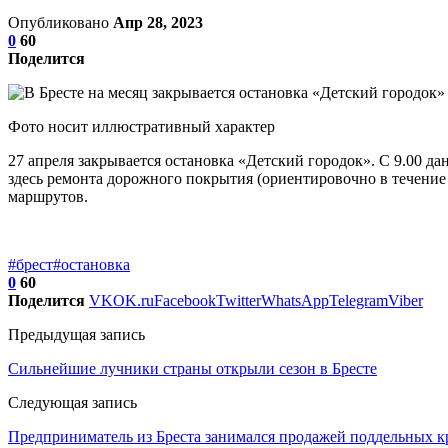
Опубликовано
Апр 28, 2023
0
60
Поделится
Фото носит иллюстративный характер
27 апреля закрывается остановка «Детский городок». С 9.00 
здесь ремонта дорожного покрытия (ориентировочно в течение 
маршрутов.
#брест
#остановка
0
60
Поделится
VK
OK.ru
Facebook
Twitter
WhatsApp
Telegram
Viber
Предыдущая запись
Сильнейшие лучники страны открыли сезон в Бресте
Следующая запись
Предприниматель из Бреста занимался продажей поддельных к