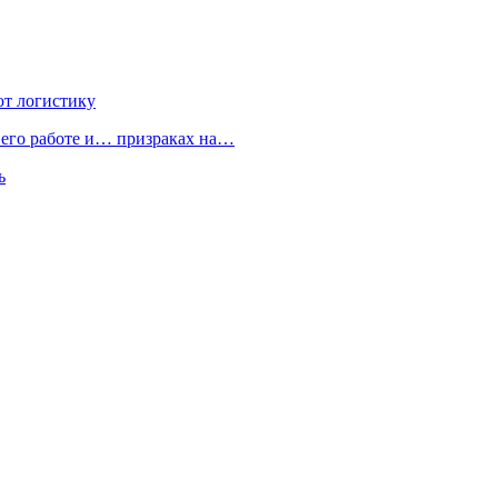
ют логистику
 его работе и… призраках на…
ь