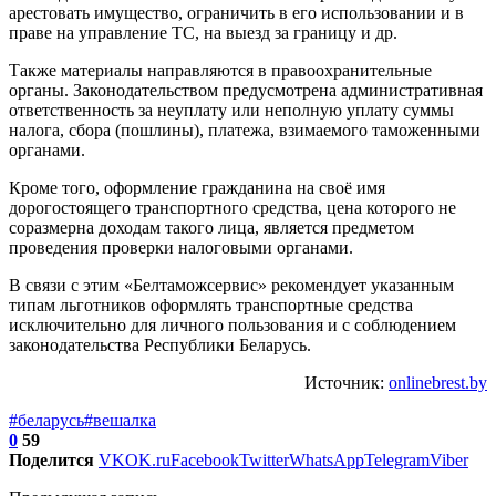
арестовать имущество, ограничить в его использовании и в
праве на управление ТС, на выезд за границу и др.
Также материалы направляются в правоохранительные
органы. Законодательством предусмотрена административная
ответственность за неуплату или неполную уплату суммы
налога, сбора (пошлины), платежа, взимаемого таможенными
органами.
Кроме того, оформление гражданина на своё имя
дорогостоящего транспортного средства, цена которого не
соразмерна доходам такого лица, является предметом
проведения проверки налоговыми органами.
В связи с этим «Белтаможсервис» рекомендует указанным
типам льготников оформлять транспортные средства
исключительно для личного пользования и с соблюдением
законодательства Республики Беларусь.
Источник:
onlinebrest.by
#беларусь
#вешалка
0
59
Поделится
VK
OK.ru
Facebook
Twitter
WhatsApp
Telegram
Viber