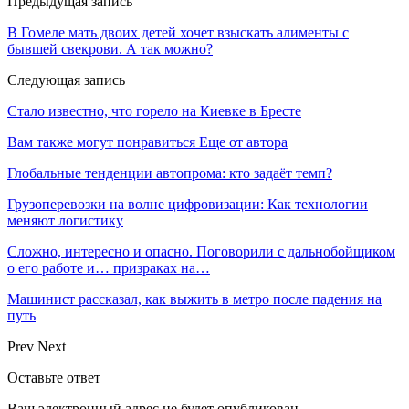
Предыдущая запись
В Гомеле мать двоих детей хочет взыскать алименты с
бывшей свекрови. А так можно?
Следующая запись
Стало известно, что горело на Киевке в Бресте
Вам также могут понравиться
Еще от автора
Глобальные тенденции автопрома: кто задаёт темп?
Грузоперевозки на волне цифровизации: Как технологии
меняют логистику
Сложно, интересно и опасно. Поговорили с дальнобойщиком
о его работе и… призраках на…
Машинист рассказал, как выжить в метро после падения на
путь
Prev
Next
Оставьте ответ
Ваш электронный адрес не будет опубликован.