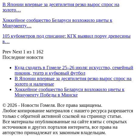
В Японии впервые за десятилетия резко вырос спрос на
золото…
Хоккейное сообщество Беларуси возложило цветы к
Монументу…
105 кубометров под списание: КГК выявил порчу древесины
в…
Prev
Next
1 из 1 162
Последние новости
Куда сходить в Гомеле 25–26 июля: искусство, семейный
пикник, театр и кубковый футбол
В Японии впервые за десятилетия резко вырос спрос на
золото и наличные
Хоккейное сообщество Беларуси возложило цветы к
Монументу Победы в Минске
© 2026 - Новости Гомеля. Все права защищены.
Любое копирование материалов с нашего ресурса разрешается
только с обратной активной ссылкой на страницу статьи.
Все материалы опубликованные на сайте взяты с открытых
источников и других порталов интернета, все права на
авторство принадлежат их законным владельцам.