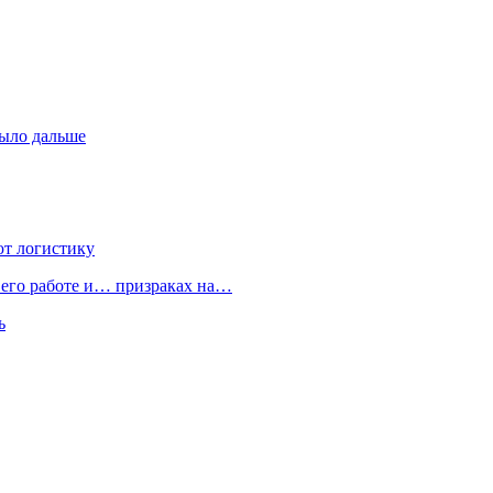
было дальше
ют логистику
 его работе и… призраках на…
ь