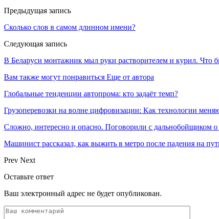
Предыдущая запись
Сколько слов в самом длинном имени?
Следующая запись
В Беларуси монтажник мыл руки растворителем и курил. Что 
Вам также могут понравиться
Еще от автора
Глобальные тенденции автопрома: кто задаёт темп?
Грузоперевозки на волне цифровизации: Как технологии меня
Сложно, интересно и опасно. Поговорили с дальнобойщиком о
Машинист рассказал, как выжить в метро после падения на пут
Prev
Next
Оставьте ответ
Ваш электронный адрес не будет опубликован.