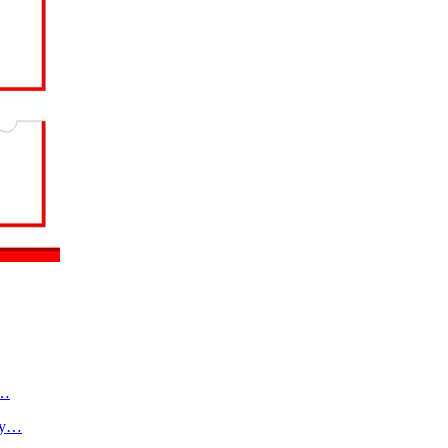
о…
ту…