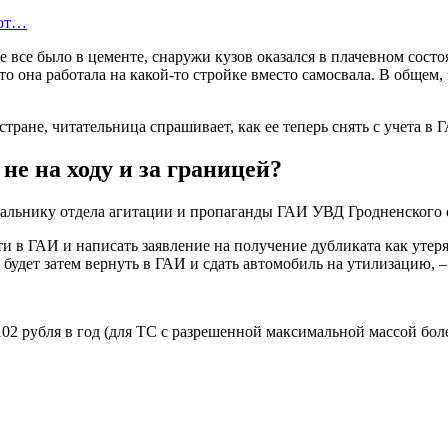
яют…
 все было в цементе, снаружи кузов оказался в плачевном состо
то она работала на какой-то стройке вместо самосвала. В общем,
стране, читательница спрашивает, как ее теперь снять с учета в 
не на ходу и за границей?
альнику отдела агитации и пропаганды ГАИ УВД Гродненского 
ти в ГАИ и написать заявление на получение дубликата как уте
удет затем вернуть в ГАИ и сдать автомобиль на утилизацию, 
2 рубля в год (для ТС с разрешенной максимальной массой более