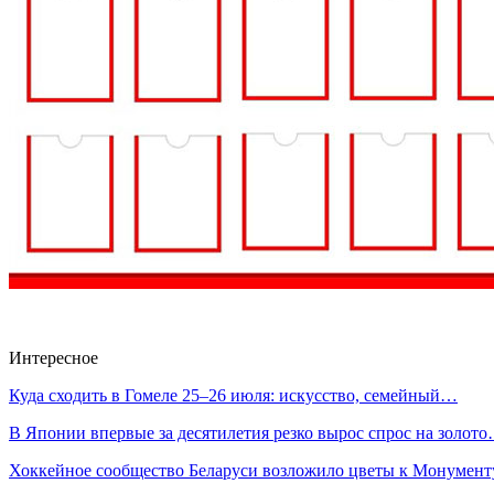
Интересное
Куда сходить в Гомеле 25–26 июля: искусство, семейный…
В Японии впервые за десятилетия резко вырос спрос на золот
Хоккейное сообщество Беларуси возложило цветы к Монумен