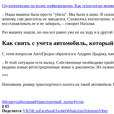
Грузоперевозки на волне цифровизации: Как технологии мен
– Наша машина была просто "убита". Мы были в шоке. В салоне
живому, сам двигатель не заводился. Сложилось впечатление, ч
восстанавливать ее и не забирать, – говорит Наталья.
Раз машину нашли, но она все равно уже не на ходу и в другой 
Как снять с учета автомобиль, который 
С этим вопросом АвтоГродно обратился к Андрею Цыдику, нач
– В этой ситуации есть выход. Собственнице необходимо прий
выданы новые регистрационные знаки и документы. Их нужно б
***
Напомним, размер транспортного налога на такой автомобиль 10
#беларусь
#польша
#транспортный_налог
#угон
0
65
Поделится
VK
OK.ru
Facebook
Twitter
WhatsApp
Telegram
Viber