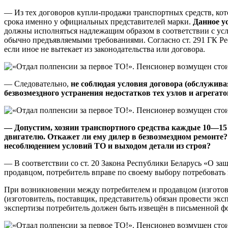
— Из тех договоров купли-продажи транспортных средств, кото
срока именно у официальных представителей марки.
Данное у
должны исполняться надлежащим образом в соответствии с усло
обычно предъявляемыми требованиями. Согласно ст. 291 ГК Ре
если иное не вытекает из законодательства или договора.
— Следовательно,
не соблюдая условия договора (обслужива
безвозмездного устранения недостатков тех узлов и агрег
—
Допустим, хозяин транспортного средства каждые 10—15 т
двигателю. Откажет ли ему дилер в безвозмездном ремонте?
несоблюдением условий ТО и выходом детали из строя?
— В соответствии со ст. 20 Закона Республики Беларусь «О за
продавцом, потребитель вправе по своему выбору потребовать 
При возникновении между потребителем и продавцом (изготови
(изготовитель, поставщик, представитель) обязан провести экс
экспертизы потребитель должен быть извещён в письменной ф