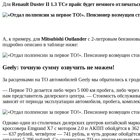
Для
Renault Duster II 1.3 TCe прайс будет немного отличатьс
А, к примеру, для
Mitsubishi Outlander
с 2-литровым бензиновым
подробно описано в таблице ниже:
Geely: точную сумму озвучить не можем!
За расценками на ТО автомобилей Geely мы обратились к гр
— Первое ТО делается либо через 5 000 км пробега, либо через
нам представитель дилерского центра. — Стоимость обслужива
зависят от периода эксплуатации автомобиля, пробега, компле
Однако один из столичных дилерских центров китайской марк
кроссовера Emgrand X7 с мотором 2.0 и АКПП обойдётся в 362 
— 637 рублей, четвёртое — 741 рубль, и чуть дороже обойдётс
заплатит 5 206 рублей. Со стоимостью ТО на другие модели мо