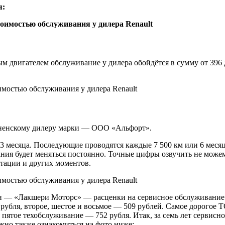
я:
 двигателем обслуживание у дилера обойдётся в сумму от 396 до
одненскому дилеру марки — ООО «Альфорт».
 3 месяца. Последующие проводятся каждые 7 500 км или 6 месяц
ния будет меняться постоянно. Точные цифры озвучить не може
ктации и других моментов.
и — «Лакшери Моторс» — расценки на сервисное обслуживание 
рубля, второе, шестое и восьмое — 509 рублей. Самое дорогое Т
я пятое техобслуживание — 752 рубля. Итак, за семь лет сервис
жно также ознакомиться на фото ниже: