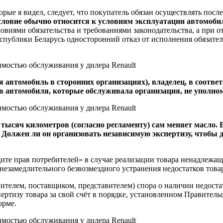
рые я видел, следует, что покупатель обязан осуществлять пос
словие обычно относится к условиям эксплуатации автомоби
виями обязательства и требованиями законодательства, а при о
спублики Беларусь односторонний отказ от исполнения обязател
я автомобиль в сторонних организациях), владелец, в соотве
атов автомобиля, которые обслуживала организация, не упол
ысяч километров (согласно регламенту) сам меняет масло. В
 Должен ли он организовать независимую экспертизу, чтобы 
щите прав потребителей» в случае реализации товара ненадлежащ
незамедлительного безвозмездного устранения недостатков това
телем, поставщиком, представителем) спора о наличии недоста
пертизу товара за свой счёт в порядке, установленном Правител
орме.