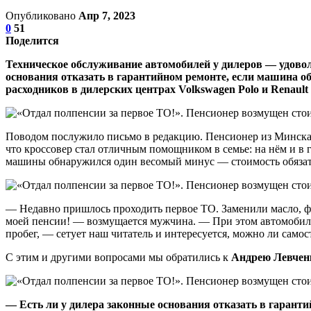
Опубликовано
Апр 7, 2023
0
51
Поделится
Техническое обслуживание автомобилей у дилеров — удовол
основания отказать в гарантийном ремонте, если машина об
расходников в дилерских центрах Volkswagen Polo и Renault
Поводом послужило письмо в редакцию. Пенсионер из Минска С
что кроссовер стал отличным помощником в семье: на нём и в
машины обнаружился один весомый минус — стоимость обязате
— Недавно пришлось проходить первое ТО. Заменили масло, фи
моей пенсии! — возмущается мужчина. — При этом автомобиль 
пробег, — сетует наш читатель и интересуется, можно ли само
С этим и другими вопросами мы обратились к
Андрею Левченк
—
Есть ли у дилера законные основания отказать в гаранти