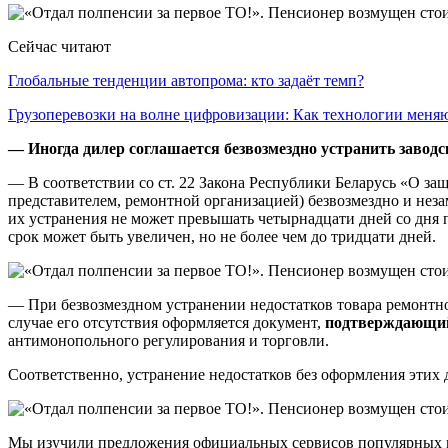
Сейчас читают
Глобальные тенденции автопрома: кто задаёт темп?
Грузоперевозки на волне цифровизации: Как технологии мен
— Иногда дилер соглашается безвозмездно устранить заводск
— В соответствии со ст. 22 Закона Республики Беларусь «О з
представителем, ремонтной организацией) безвозмездно и неза
их устранения не может превышать четырнадцати дней со дня 
срок может быть увеличен, но не более чем до тридцати дней.
— При безвозмездном устранении недостатков товара ремонтно
случае его отсутствия оформляется документ,
подтверждающий 
антимонопольного регулирования и торговли.
Соответственно, устранение недостатков без оформления этих 
Мы изучили предложения официальных сервисов популярных мар