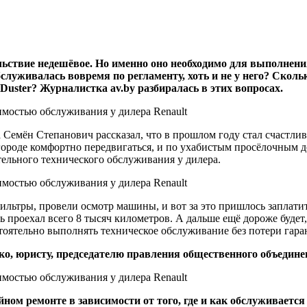
ьствие недешёвое. Но именно оно необходимо для выполнения
служивалась вовремя по регламенту, хоть и не у него? Сколь
 Duster? Журналистка av.by разбиралась в этих вопросах.
емён Степанович рассказал, что в прошлом году стал счастливы
 городе комфортно передвигаться, и по ухабистым просёлочным 
льного технического обслуживания у дилера.
льтры, провели осмотр машины, и вот за это пришлось заплатит
проехал всего 8 тысяч километров. А дальше ещё дороже будет,
стоятельно выполнять техническое обслуживание без потери гара
о, юристу, председателю правления общественного объедине
йном ремонте в зависимости от того, где и как обслуживается