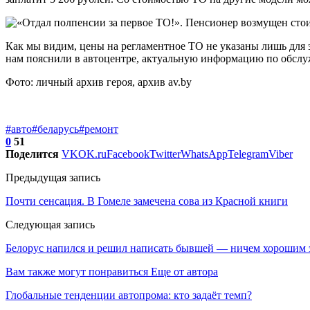
Как мы видим, цены на регламентное ТО не указаны лишь для э
нам пояснили в автоцентре, актуальную информацию по обслуж
Фото: личный архив героя, архив av.by
#авто
#беларусь
#ремонт
0
51
Поделится
VK
OK.ru
Facebook
Twitter
WhatsApp
Telegram
Viber
Предыдущая запись
Почти сенсация. В Гомеле замечена сова из Красной книги
Следующая запись
Белорус напился и решил написать бывшей — ничем хорошим э
Вам также могут понравиться
Еще от автора
Глобальные тенденции автопрома: кто задаёт темп?