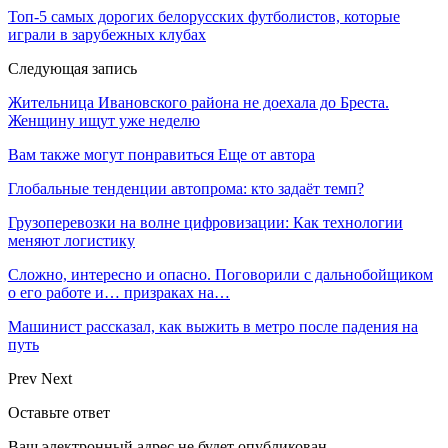
​Топ-5 самых дорогих белорусских футболистов, которые
играли в зарубежных клубах
Следующая запись
Жительница Ивановского района не доехала до Бреста.
Женщину ищут уже неделю
Вам также могут понравиться
Еще от автора
Глобальные тенденции автопрома: кто задаёт темп?
Грузоперевозки на волне цифровизации: Как технологии
меняют логистику
Сложно, интересно и опасно. Поговорили с дальнобойщиком
о его работе и… призраках на…
Машинист рассказал, как выжить в метро после падения на
путь
Prev
Next
Оставьте ответ
Ваш электронный адрес не будет опубликован.