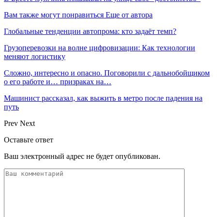
Вам также могут понравиться
Еще от автора
Глобальные тенденции автопрома: кто задаёт темп?
Грузоперевозки на волне цифровизации: Как технологии
меняют логистику
Сложно, интересно и опасно. Поговорили с дальнобойщиком
о его работе и… призраках на…
Машинист рассказал, как выжить в метро после падения на
путь
Prev
Next
Оставьте ответ
Ваш электронный адрес не будет опубликован.