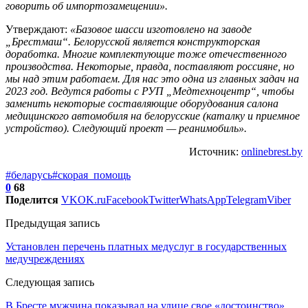
говорить об импортозамещении».
Утверждают:
«Базовое шасси изготовлено на заводе
„Брестмаш“. Белорусской является конструкторская
доработка. Многие комплектующие тоже отечественного
производства. Некоторые, правда, поставляют россияне, но
мы над этим работаем. Для нас это одна из главных задач на
2023 год. Ведутся работы с РУП „Медтехноцентр“, чтобы
заменить некоторые составляющие оборудования салона
медицинского автомобиля на белорусские (каталку и приемное
устройство). Следующий проект — реанимобиль».
Источник:
onlinebrest.by
#беларусь
#скорая_помощь
0
68
Поделится
VK
OK.ru
Facebook
Twitter
WhatsApp
Telegram
Viber
Предыдущая запись
Установлен перечень платных медуслуг в государственных
медучреждениях
Следующая запись
В Бресте мужчина показывал на улице свое «достоинство»