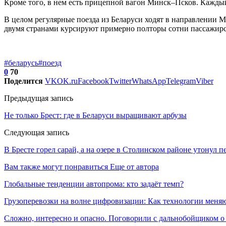
Кроме того, в нем есть прицепной вагон Минск–Псков. Кажд
В целом регулярные поезда из Беларуси ходят в направлении
двумя странами курсируют примерно полторы сотни пассажирс
#беларусь
#поезд
0
70
Поделится
VK
OK.ru
Facebook
Twitter
WhatsApp
Telegram
Viber
Предыдущая запись
Не только Брест: где в Беларуси выращивают арбузы
Следующая запись
В Бресте горел сарай, а на озере в Столинском районе утонул 
Вам также могут понравиться
Еще от автора
Глобальные тенденции автопрома: кто задаёт темп?
Грузоперевозки на волне цифровизации: Как технологии меня
Сложно, интересно и опасно. Поговорили с дальнобойщиком о