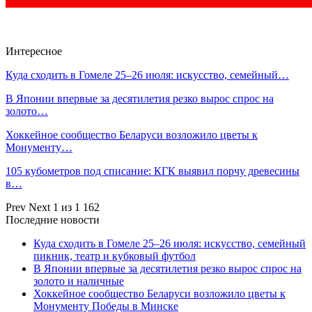
Интересное
Куда сходить в Гомеле 25–26 июля: искусство, семейный…
В Японии впервые за десятилетия резко вырос спрос на
золото…
Хоккейное сообщество Беларуси возложило цветы к
Монументу…
105 кубометров под списание: КГК выявил порчу древесины
в…
Prev
Next
1 из 1 162
Последние новости
Куда сходить в Гомеле 25–26 июля: искусство, семейный
пикник, театр и кубковый футбол
В Японии впервые за десятилетия резко вырос спрос на
золото и наличные
Хоккейное сообщество Беларуси возложило цветы к
Монументу Победы в Минске