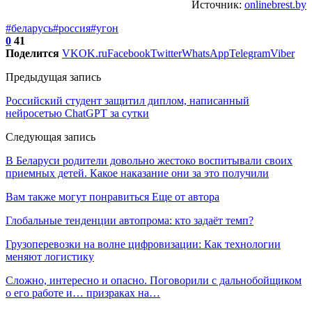
Источник:
onlinebrest.by
#беларусь
#россия
#угон
0
41
Поделится
VK
OK.ru
Facebook
Twitter
WhatsApp
Telegram
Viber
Предыдущая запись
Российский студент защитил диплом, написанный
нейросетью ChatGPT за сутки
Следующая запись
В Беларуси родители довольно жестоко воспитывали своих
приемных детей. Какое наказание они за это получили
Вам также могут понравиться
Еще от автора
Глобальные тенденции автопрома: кто задаёт темп?
Грузоперевозки на волне цифровизации: Как технологии
меняют логистику
Сложно, интересно и опасно. Поговорили с дальнобойщиком
о его работе и… призраках на…