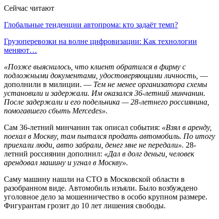
Сейчас читают
Глобальные тенденции автопрома: кто задаёт темп?
Грузоперевозки на волне цифровизации: Как технологии
меняют…
«Позже выяснилось, что клиент обратился в фирму с
подложными документами, удостоверяющими личность,
—
дополнили в милиции. —
Тем не менее организатора схемы
установили и задержали. Им оказался 36-летний минчанин.
После задержали и его подельника — 28-летнего россиянина,
помогавшего сбыть Mercedes».
Сам 36-летний минчанин так описал события:
«Взял в аренду,
поехал в Москву, там пытался продать автомобиль. По итогу
приехали люди, авто забрали, денег мне не передали».
28-
летний россиянин дополнил:
«Дал в долг деньги, человек
арендовал машину и угнал в Москву».
Саму машину нашли на СТО в Московской области в
разобранном виде. Автомобиль изъяли. Было возбуждено
уголовное дело за мошенничество в особо крупном размере.
Фигурантам грозит до 10 лет лишения свободы.