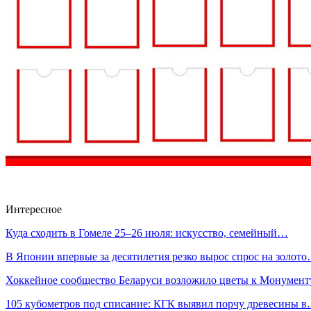
Интересное
Куда сходить в Гомеле 25–26 июля: искусство, семейный…
В Японии впервые за десятилетия резко вырос спрос на золот
Хоккейное сообщество Беларуси возложило цветы к Монумен
105 кубометров под списание: КГК выявил порчу древесины 