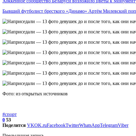
Хоккейное сообщество Беларуси возложило цветы к Монумен
Бывший футболист бресткого «Динамо» Артём Милевский по
Фото: из открытых источников
#спорт
0
53
Поделится
VK
OK.ru
Facebook
Twitter
WhatsApp
Telegram
Viber
Предыдущая запись