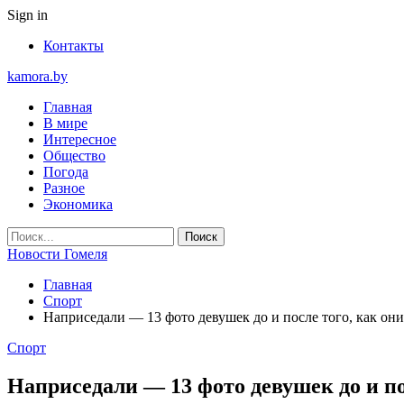
Sign in
Контакты
kamora.by
Главная
В мире
Интересное
Общество
Погода
Разное
Экономика
Новости Гомеля
Главная
Спорт
Наприседали — 13 фото девушек до и после того, как они
Спорт
Наприседали — 13 фото девушек до и по