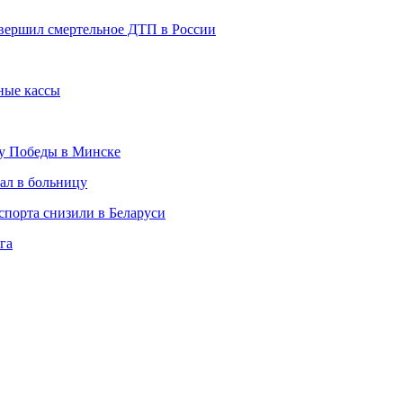
совершил смертельное ДТП в России
ные кассы
ту Победы в Минске
ал в больницу
спорта снизили в Беларуси
га