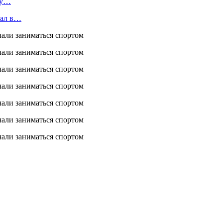
ту…
пал в…