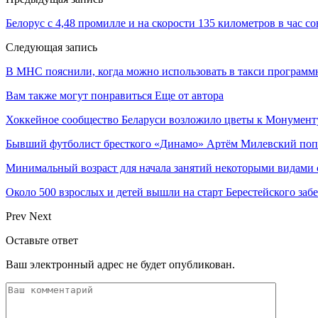
Белорус с 4,48 промилле и на скорости 135 километров в час 
Следующая запись
В МНС пояснили, когда можно использовать в такси программ
Вам также могут понравиться
Еще от автора
Хоккейное сообщество Беларуси возложило цветы к Монумен
Бывший футболист бресткого «Динамо» Артём Милевский поп
Минимальный возраст для начала занятий некоторыми видами 
Около 500 взрослых и детей вышли на старт Берестейского забе
Prev
Next
Оставьте ответ
Ваш электронный адрес не будет опубликован.