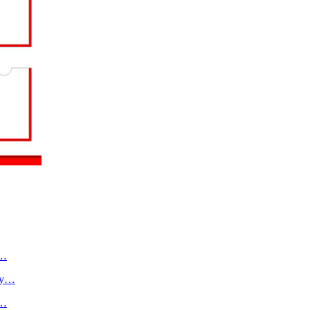
о…
ту…
в…