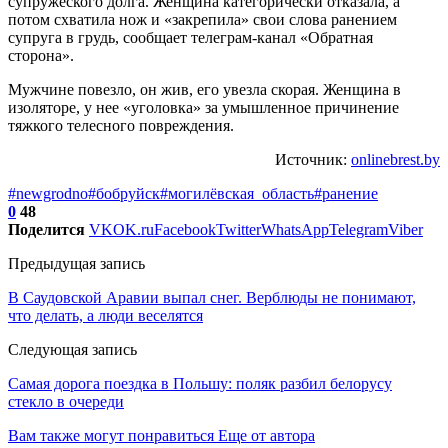
супружеского долга. Женщина категорически отказала, а
потом схватила нож и «закрепила» свои слова ранением
супруга в грудь, сообщает телеграм-канал «Обратная
сторона».
Мужчине повезло, он жив, его увезла скорая. Женщина в
изоляторе, у нее «уголовка» за умышленное причинение
тяжкого телесного повреждения.
Источник:
onlinebrest.by
#newgrodno
#бобруйск
#могилёвская_область
#ранение
0
48
Поделится
VK
OK.ru
Facebook
Twitter
WhatsApp
Telegram
Viber
Предыдущая запись
В Саудовской Аравии выпал снег. Верблюды не понимают,
что делать, а люди веселятся
Следующая запись
Самая дорога поездка в Польшу: поляк разбил белорусу
стекло в очереди
Вам также могут понравиться
Еще от автора