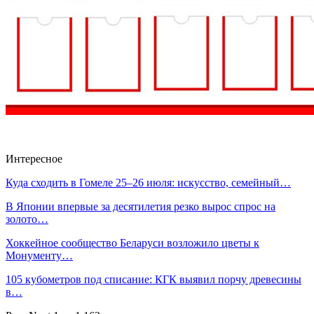
Интересное
Куда сходить в Гомеле 25–26 июля: искусство, семейный…
В Японии впервые за десятилетия резко вырос спрос на
золото…
Хоккейное сообщество Беларуси возложило цветы к
Монументу…
105 кубометров под списание: КГК выявил порчу древесины
в…